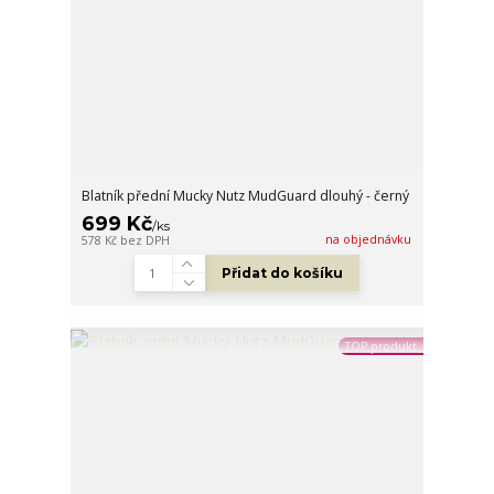
Blatník přední Mucky Nutz MudGuard dlouhý - černý
699 Kč
/
ks
na objednávku
578 Kč
bez DPH
Přidat do košíku
TOP produkt