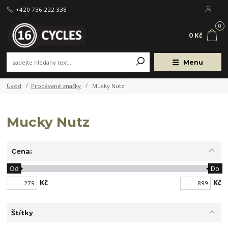
+420 736 222 338
0
0 Kč
Menu
Úvod
Prodávané značky
Mucky Nutz
Mucky Nutz
Cena:
Od
Do
Kč
Kč
Štítky