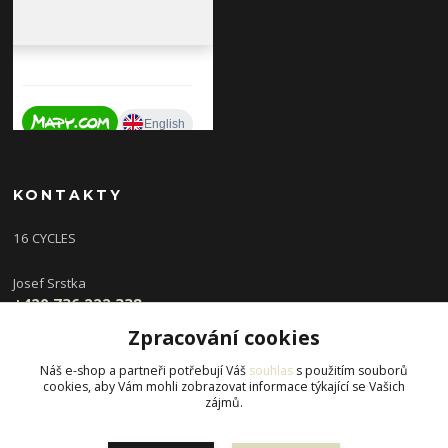
KONTAKTY
16 CYCLES
Josef Srstka
+420 736 222 338
(Po,St 9-16 hod, Ut,Čt 12-18 hod )
Zpracování cookies
info@16cycles.cz
Náš e-shop a partneři potřebují Váš
souhlas
s použitím souborů
cookies, aby Vám mohli zobrazovat informace týkající se Vašich
zájmů.