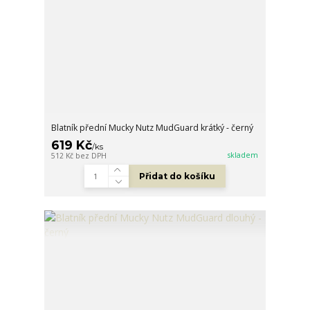
Blatník přední Mucky Nutz MudGuard krátký - černý
619 Kč
/
ks
skladem
512 Kč
bez DPH
Přidat do košíku