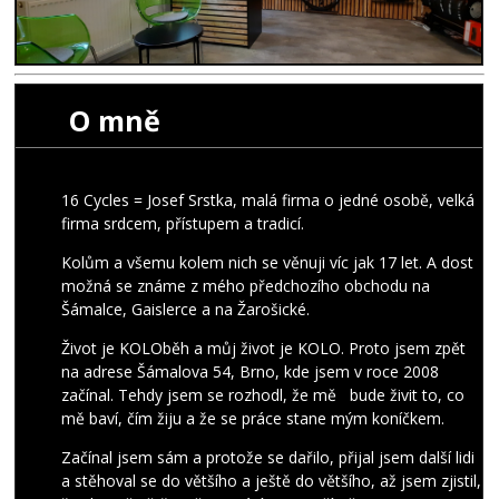
O mně
16 Cycles = Josef Srstka, malá firma o jedné osobě, velká
firma srdcem, přístupem a tradicí.
Kolům a všemu kolem nich se věnuji víc jak 17 let. A dost
možná se známe z mého předchozího obchodu na
Šámalce, Gaislerce a na Žarošické.
Život je KOLOběh a můj život je KOLO. Proto jsem zpět
na adrese Šámalova 54, Brno, kde jsem v roce 2008
začínal. Tehdy jsem se rozhodl, že mě bude živit to, co
mě baví, čím žiju a že se práce stane mým koníčkem.
Začínal jsem sám a protože se dařilo, přijal jsem další lidi
a stěhoval se do většího a ještě do většího, až jsem zjistil,