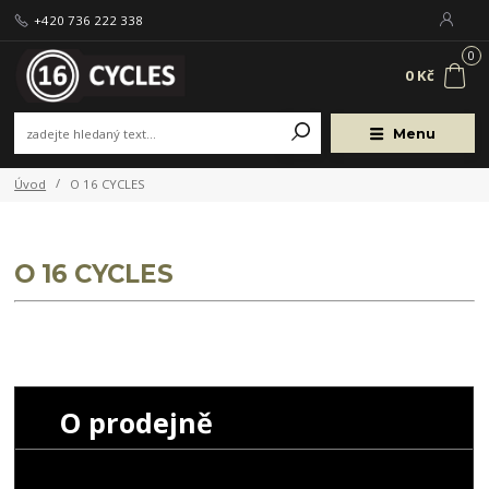
+420 736 222 338
0
0 Kč
Menu
Úvod
O 16 CYCLES
O 16 CYCLES
O prodejně