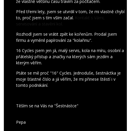
že vlastně většinu času trávím za počítačem.
Před třemi lety, jsem se utvrdil v tom, že mi vlastně chybí
to, proč jsem s tím vším začal.
Kontakt s Vámi,
servisování a stavění kol.
Rozhodl jsem se vrátit zpět ke kořenům. Prodal jsem
firmu a vyměnil papírování za "kolařinu".
16 Cycles jsem jen já, malý servis, kola na míru, osobní a
přátelský přístup a značky na kterých sám jezdím a
kterým věřím.
Ptáte se mě proč "16" Cycles. Jednoduše, šestnáctka je
moje šťastné číslo a já věřím, že mi přinese štěstí i v
tomto podnikání.
Těším se na Vás na "Šestnástce"
Pepa