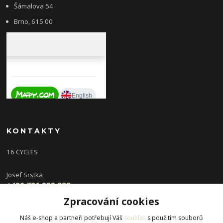
Šámalova 54
Brno, 615 00
KONTAKTY
16 CYCLES
Josef Srstka
+420 736 222 338
(Po,St 9-16 hod, Ut,Čt 12-18 hod )
Zpracování cookies
info@16cycles.cz
Náš e-shop a partneři potřebují Váš
souhlas
s použitím souborů