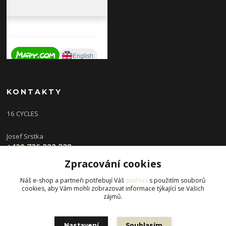
KONTAKTY
16 CYCLES
Josef Srstka
+420 736 222 338
(Po,St 9-16 hod, Ut,Čt 12-18 hod )
Zpracování cookies
info@16cycles.cz
Náš e-shop a partneři potřebují Váš
souhlas
s použitím souborů
cookies, aby Vám mohli zobrazovat informace týkající se Vašich
zájmů.
Nastavení
Souhlasím