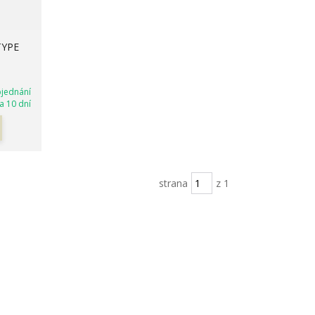
TYPE
bjednání
a 10 dní
strana
z 1