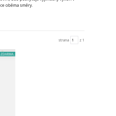
opce oběma směry.
strana
z 1
a ZDARMA