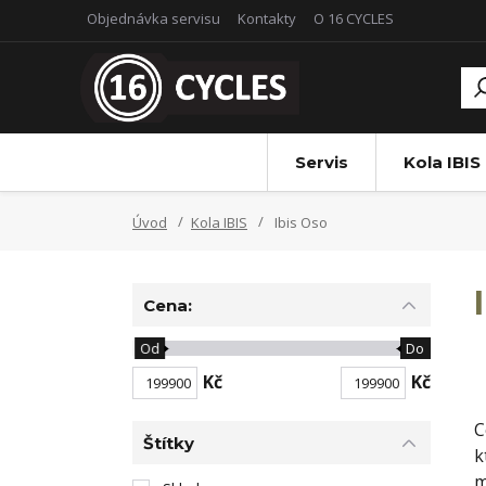
Objednávka servisu
Kontakty
O 16 CYCLES
Servis
Kola IBIS
Úvod
Kola IBIS
Ibis Oso
Cena:
Od
Do
Kč
Kč
C
Štítky
k
m