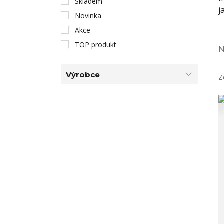
Skladem
j
Novinka
Akce
TOP produkt
N
Výrobce
Z