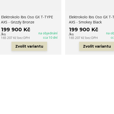
Elektrokolo Ibis Oso GX T-TYPE
Elektrokolo Ibis Oso GX T-
AXS - Grizzly Bronze
AXS - Smokey Black
199 900 Kč
199 900 Kč
na objednání
na o
/
ks
/
ks
cca 10 dní
cc
165 207 Kč
bez DPH
165 207 Kč
bez DPH
Zvolit variantu
Zvolit variantu