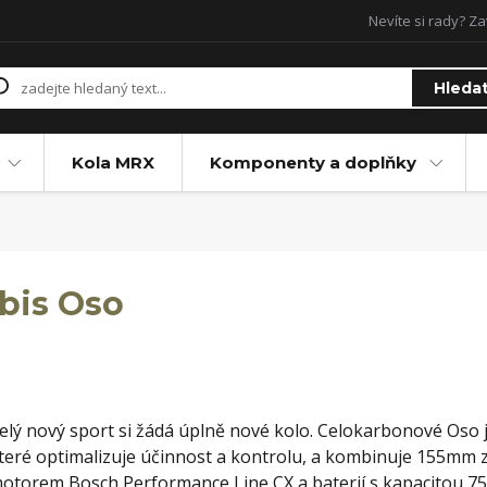
Nevíte si rady? Za
Hleda
Kola MRX
Komponenty a doplňky
Ibis Oso
elý nový sport si žádá úplně nové kolo. Celokarbonové Os
teré optimalizuje účinnost a kontrolu, a kombinuje 155mm
otorem Bosch Performance Line CX a baterií s kapacitou 7