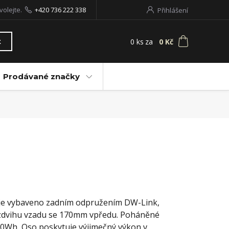
volejte.
+420 736 222 338
Přihlášení
0
ks
za
0 Kč
t
Prodávané značky
o je vybaveno zadním odpružením DW-Link,
 zdvihu vzadu se 170mm vpředu. Poháněné
50Wh, Oso poskytuje výjimečný výkon v