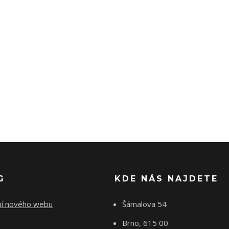
G
KDE NÁS NAJDETE
ní nového webu
Šámalova 54
Brno, 615 00