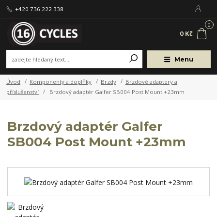
+420 736 222 338
0
0 Kč
Menu
Úvod
Komponenty a doplňky
Brzdy
Brzdové adaptery a
příslušenství
Brzdový adaptér Galfer SB004 Post Mount +23mm
Brzdový adaptér Galfer
SB004 Post Mount +23mm