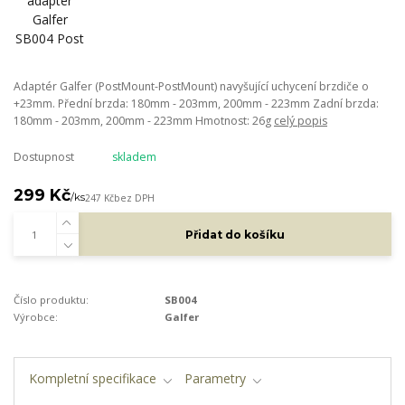
Adaptér Galfer (PostMount-PostMount) navyšující uchycení brzdiče o
+23mm. Přední brzda: 180mm - 203mm, 200mm - 223mm Zadní brzda:
180mm - 203mm, 200mm - 223mm Hmotnost: 26g
celý popis
Dostupnost
skladem
299 Kč
/
ks
247 Kč
bez DPH
Přidat do košíku
Číslo produktu:
SB004
Výrobce:
Galfer
Kompletní specifikace
Parametry