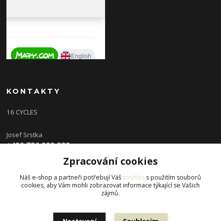
KONTAKTY
16 CYCLES
Josef Srstka
+420 736 222 338
(Po,St 9-16 hod, Ut,Čt 12-18 hod )
Zpracování cookies
info@16cycles.cz
Náš e-shop a partneři potřebují Váš
souhlas
s použitím souborů
cookies, aby Vám mohli zobrazovat informace týkající se Vašich
zájmů.