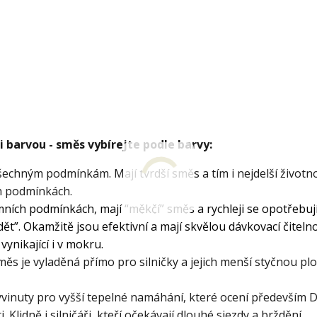
 barvou - směs vybírejte podle barvy:
všechným podmínkám. Mají tvrdší směs a tím i nejdelší životno
ech podmínkách.
émních podmínkách, mají “měkčí” směs a rychleji se opotřebuj
dět”. Okamžitě jsou efektivní a mají skvělou dávkovací čitelno
ynikající i v mokru.
směs je vyladěná přímo pro silničky a jejich menší styčnou pl
 vyvinuty pro vyšší tepelné namáhání, které ocení především 
i. Klidně i silničáři, kteří očekávají dlouhé sjezdy a brždění.