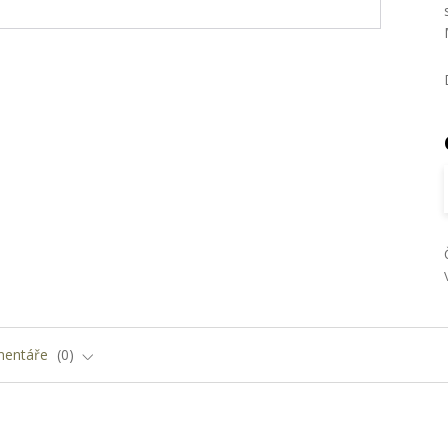
entáře
0