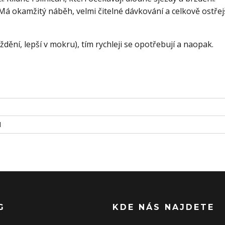
. Má okamžitý náběh, velmi čitelné dávkování a celkově ostřej
ždění, lepší v mokru), tím rychleji se opotřebují a naopak.
H
G
KDE NÁS NAJDETE