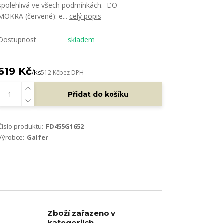
spolehlivá ve všech podmínkách. DO
MOKRA (červené): e...
celý popis
Dostupnost
skladem
619 Kč
/
ks
512 Kč
bez DPH
Přidat do košíku
Číslo produktu:
FD455G1652
Výrobce:
Galfer
Zboží zařazeno v
kategoriích