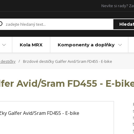
Nevíte si rady? Za
Hleda
Kola MRX
Komponenty a doplňky
destičky
Brzdové destičky Galfer Avid/Sram FD455 - E-bike
fer Avid/Sram FD455 - E-bik