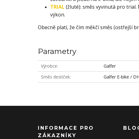
TRIAL
(žluté): směs vyvinutá pro trial
výkon.
Obecně platí, že čím měkčí směs (ostřejší br
Parametry
Výrobce
Galfer
Směs destiček
Galfer E-bike / D
INFORMACE PRO
BLO
ZÁKAZNÍKY