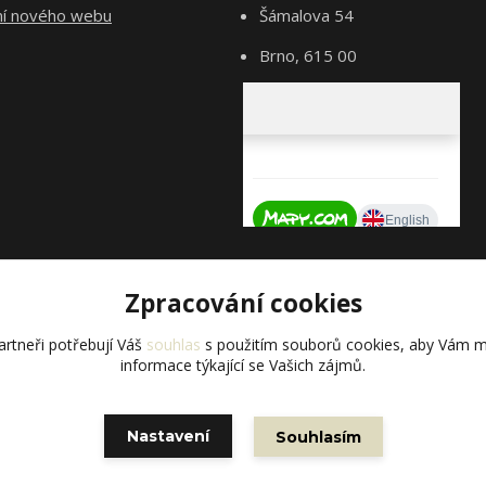
ní nového webu
Šámalova 54
Brno, 615 00
Zpracování cookies
rtneři potřebují Váš
souhlas
s použitím souborů cookies, aby Vám m
informace týkající se Vašich zájmů.
Vytvořeno na
Eshop-rychle.cz
Nastavení
Souhlasím