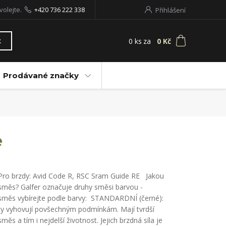
volejte.
+420 736 222 338
Přihlášení
0
ks
za
0 Kč
t
Prodávané značky
e
Pro brzdy: Avid Code R, RSC Sram Guide RE Jakou
směs? Galfer označuje druhy směsi barvou -
směs vybírejte podle barvy: STANDARDNÍ (černé):
ty vyhovují povšechným podmínkám. Mají tvrdší
směs a tím i nejdelší životnost. Jejich brzdná síla je