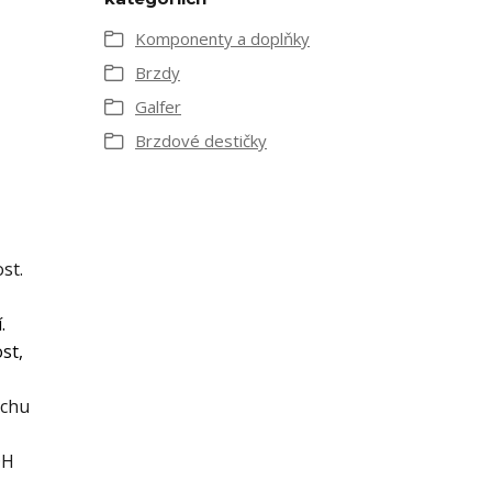
Komponenty a doplňky
Brzdy
Galfer
Brzdové destičky
st.
í.
st,
ochu
DH