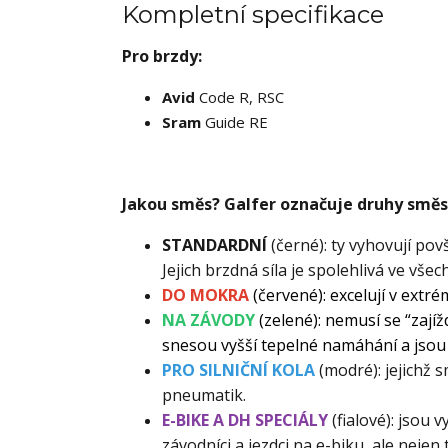
Kompletní specifikace
Pro brzdy:
Avid
Code R, RSC
Sram
Guide RE
Jakou směs? Galfer označuje druhy směsi
STANDARDNÍ
(černé): ty vyhovují po
Jejich brzdná síla je spolehlivá ve vš
DO MOKRA
(červené): excelují v extr
NA ZÁVODY
(zelené): nemusí se “zajíž
snesou vyšší tepelné namáhání a jsou v
PRO SILNIČNÍ KOLA
(modré): jejichž 
pneumatik.
E-BIKE A DH SPECIÁLY
(fialové): jsou
závodníci a jezdci na e-biku, ale nejen t