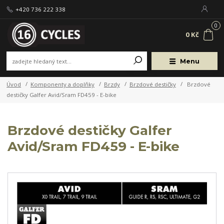
+420 736 222 338
0
0 Kč
Menu
Úvod
Komponenty a doplňky
Brzdy
Brzdové destičky
Brzdové
destičky Galfer Avid/Sram FD459 - E-bike
Brzdové destičky Galfer
Avid/Sram FD459 - E-bike