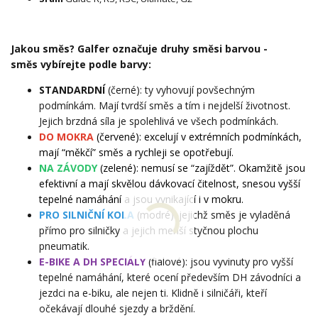
Jakou směs? Galfer označuje druhy směsi barvou -
směs vybírejte podle barvy:
STANDARDNÍ
(černé): ty vyhovují povšechným
podmínkám. Mají tvrdší směs a tím i nejdelší životnost.
Jejich brzdná síla je spolehlivá ve všech podmínkách.
DO MOKRA
(červené): excelují v extrémních podmínkách,
mají “měkčí” směs a rychleji se opotřebují.
NA ZÁVODY
(zelené): nemusí se “zajíždět”. Okamžitě jsou
efektivní a mají skvělou dávkovací čitelnost, snesou vyšší
tepelné namáhání a jsou vynikající i v mokru.
PRO SILNIČNÍ KOLA
(modré): jejichž směs je vyladěná
přímo pro silničky a jejich menší styčnou plochu
pneumatik.
E-BIKE A DH SPECIÁLY
(fialové): jsou vyvinuty pro vyšší
tepelné namáhání, které ocení především DH závodníci a
jezdci na e-biku, ale nejen ti. Klidně i silničáři, kteří
očekávají dlouhé sjezdy a brždění.