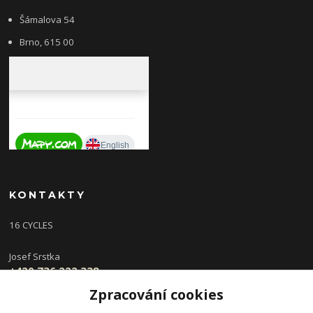
Šámalova 54
Brno, 615 00
KONTAKTY
16 CYCLES
Josef Srstka
+420 736 222 338
(Po,St 9-16 hod, Ut,Čt 12-18 hod )
Zpracování cookies
info@16cycles.cz