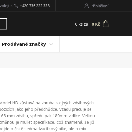
volejte.
+420 736 222 338
Přihlášení
0
ks
za
0 Kč
t
Prodávané značky
Model HD zůstavá na zhruba stejných zdvihových
pozicích jako jeho předchůdce. Vzadu pracuje se
165 mm zdvihu, vpředu pak 180mm vidlice. Velkou
změnou je mullet specifikace, což znamená, že již
nejde o čistě sedmadvacítkový bike, ale o mix