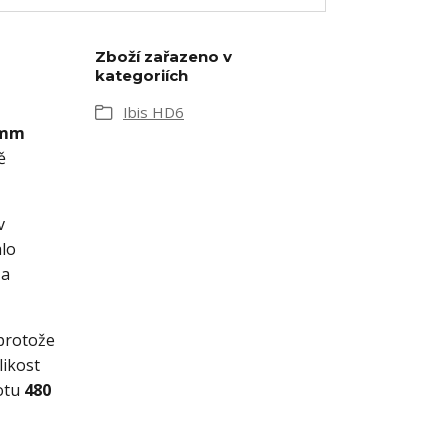
Zboží zařazeno v
kategoriích
Ibis HD6
 mm
ě
v
alo
 a
 protože
likost
otu
480