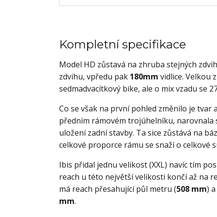
Kompletní specifikace
Model HD zůstavá na zhruba stejných zdvih
zdvihu, vpředu pak
180mm
vidlice. Velkou 
sedmadvacítkový bike, ale o mix vzadu se 27
Co se však na první pohled změnilo je tvar
předním rámovém trojúhelníku, narovnala 
uložení zadní stavby. Ta sice zůstává na bá
celkové proporce rámu se snaží o celkové sn
Ibis přidal jednu velikost (XXL) navíc tím 
reach u této největší velikosti končí až na
má reach přesahující půl metru (
508 mm
) 
mm
.