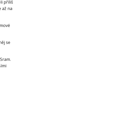
 příliš
e až na
ámové
něj se
 Sram.
šími