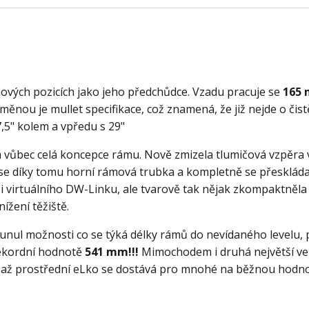
ových pozicích jako jeho předchůdce. Vzadu pracuje se
165
změnou je mullet specifikace, což znamená, že již nejde o čist
,5" kolem a vpředu s 29"
 a vůbec celá koncepce rámu. Nově zmizela tlumičová vzpěra 
se díky tomu horní rámová trubka a kompletně se přesklád
zi virtuálního DW-Linku, ale tvarově tak nějak zkompaktněla
ížení těžiště.
posunul možnosti co se týká délky rámů do nevídaného levelu,
 rekordní hodnotě
541 mm!!!
Mimochodem i druhá největší ve
a až prostřední eLko se dostává pro mnohé na běžnou hodn