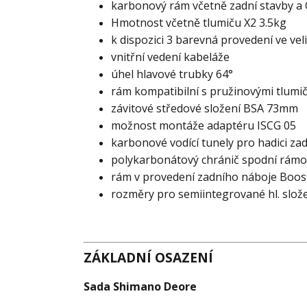
karbonový rám včetně zadní stavby a 
Hmotnost včetně tlumiču X2 3.5kg
k dispozici 3 barevná provedení ve vel
vnitřní vedení kabeláže
úhel hlavové trubky 64°
rám kompatibilní s pružinovými tlumič
závitové středové složení BSA 73mm
možnost montáže adaptéru ISCG 05
karbonové vodící tunely pro hadici z
polykarbonátový chránič spodní rámo
rám v provedení zadního náboje Boo
rozměry pro semiintegrované hl. slož
ZÁKLADNÍ OSAZENÍ
Sada Shimano Deore