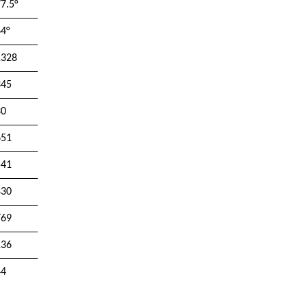
7.5°
4°
1328
345
30
651
541
830
769
136
44