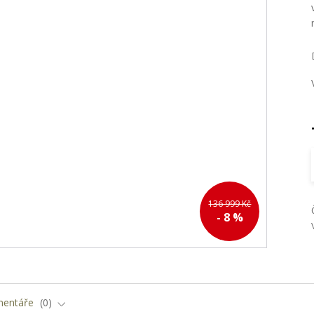
136 999 Kč
- 8 %
entáře
0