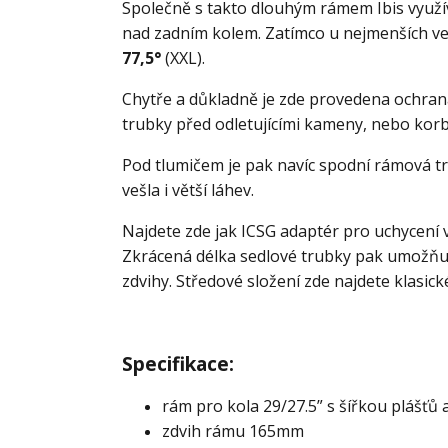
Společně s takto dlouhým rámem Ibis využívá
nad zadním kolem. Zatímco u nejmenších vel
77,5°
(XXL).
Chytře a důkladně je zde provedena ochran
trubky před odletujícími kameny, nebo kor
Pod tlumičem je pak navíc spodní rámová tru
vešla i větší láhev.
Najdete zde jak ICSG adaptér pro uchycení
Zkrácená délka sedlové trubky pak umožňuje
zdvihy. Středové složení zde najdete klasic
Specifikace:
rám pro kola 29/27.5” s šířkou plášťů a
zdvih rámu 165mm