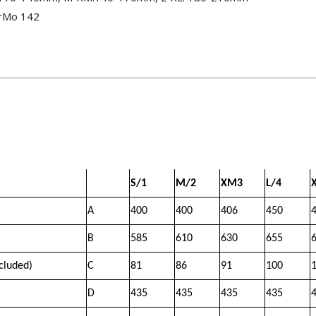
CrMo 142
S/1
M/2
XM3
L/4
A
400
400
406
450
B
585
610
630
655
cluded)
C
81
86
91
100
D
435
435
435
435