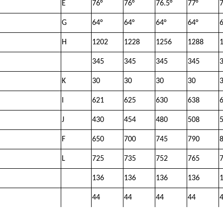
E
76°
76°
76.5°
77°
7
G
64°
64°
64°
64°
6
H
1202
1228
1256
1288
345
345
345
345
K
30
30
30
30
I
621
625
630
638
J
430
454
480
508
F
650
700
745
790
L
725
735
752
765
136
136
136
136
44
44
44
44