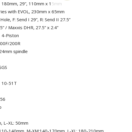
X2, 180mm, 29”, 110mm x 15mm
Series with EVOL, 230mm x 65mm
Hole, F: Send I 29”, R: Send II 27.5”
5” / Maxxis DHR, 27.5” x 2.4”
 4-Piston
200F/200R
24mm spindle
SGS
, 10-51T
S56
p
m, L–XL: 50mm
: 110-140mm, M-XM:140-170mm, L-XL: 180-210mm