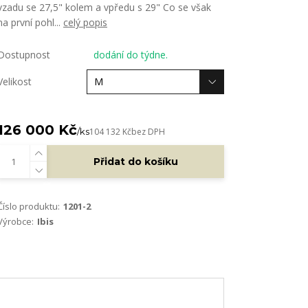
vzadu se 27,5" kolem a vpředu s 29" Co se však
na první pohl...
celý popis
Dostupnost
dodání do týdne.
Velikost
126 000 Kč
/
ks
104 132 Kč
bez DPH
Přidat do košíku
Číslo produktu:
1201-2
Výrobce:
Ibis