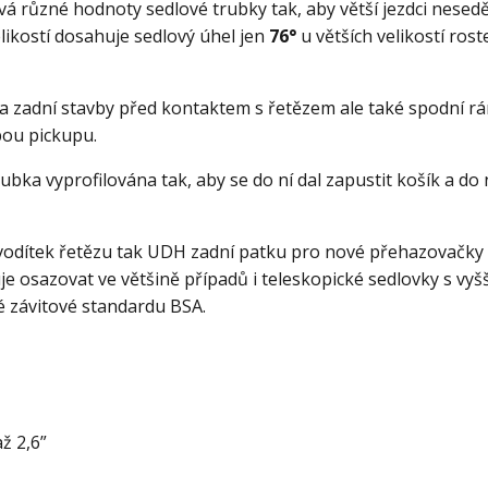
 různé hodnoty sedlové trubky tak, aby větší jezdci neseděli
ikostí dosahuje sedlový úhel jen
76°
u větších velikostí rost
a zadní stavby před kontaktem s řetězem ale také spodní r
bou pickupu.
bka vyprofilována tak, aby se do ní dal zapustit košík a do 
 vodítek řetězu tak UDH zadní patku pro nové přehazovačky
 osazovat ve většině případů i teleskopické sedlovky s vyš
ké závitové standardu BSA.
ž 2,6”