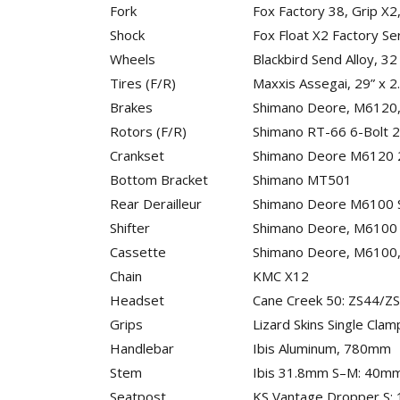
Fork
Fox Factory 38, Grip 
Shock
Fox Float X2 Factory 
Wheels
Blackbird Send Alloy, 32 
Tires (F/R)
Maxxis Assegai, 29” x 2.
Brakes
Shimano Deore, M6120,
Rotors (F/R)
Shimano RT-66 6-Bolt 
Crankset
Shimano Deore M6120 
Bottom Bracket
Shimano MT501
Rear Derailleur
Shimano Deore M6100 
Shifter
Shimano Deore, M6100
Cassette
Shimano Deore, M6100
Chain
KMC X12
Headset
Cane Creek 50: ZS44/Z
Grips
Lizard Skins Single Clam
Handlebar
Ibis Aluminum, 780mm
Stem
Ibis 31.8mm S–M: 40m
Seatpost
KS Vantage Dropper S