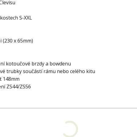
Clevisu
ikostech S-XXL
i (230 x 65mm)
adní kotoučové brzdy a bowdenu
vé trubky součástí rámu nebo celého kitu
st 148mm
ení ZS44/ZS56