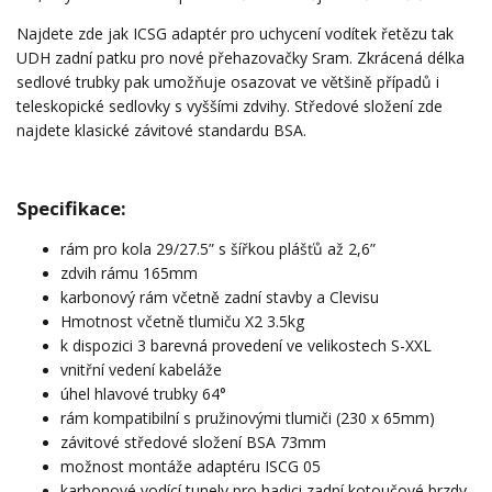
Najdete zde jak ICSG adaptér pro uchycení vodítek řetězu tak
UDH zadní patku pro nové přehazovačky Sram. Zkrácená délka
sedlové trubky pak umožňuje osazovat ve většině případů i
teleskopické sedlovky s vyššími zdvihy. Středové složení zde
najdete klasické závitové standardu BSA.
Specifikace:
rám pro kola 29/27.5” s šířkou plášťů až 2,6”
zdvih rámu 165mm
karbonový rám včetně zadní stavby a Clevisu
Hmotnost včetně tlumiču X2 3.5kg
k dispozici 3 barevná provedení ve velikostech S-XXL
vnitřní vedení kabeláže
úhel hlavové trubky 64°
rám kompatibilní s pružinovými tlumiči (230 x 65mm)
závitové středové složení BSA 73mm
možnost montáže adaptéru ISCG 05
karbonové vodící tunely pro hadici zadní kotoučové brzdy