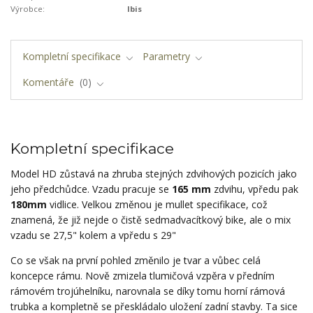
Výrobce:
Ibis
Kompletní specifikace
Parametry
Komentáře
0
Kompletní specifikace
Model HD zůstavá na zhruba stejných zdvihových pozicích jako
jeho předchůdce. Vzadu pracuje se
165 mm
zdvihu, vpředu pak
180mm
vidlice. Velkou změnou je mullet specifikace, což
znamená, že již nejde o čistě sedmadvacítkový bike, ale o mix
vzadu se 27,5" kolem a vpředu s 29"
Co se však na první pohled změnilo je tvar a vůbec celá
koncepce rámu. Nově zmizela tlumičová vzpěra v předním
rámovém trojúhelníku, narovnala se díky tomu horní rámová
trubka a kompletně se přeskládalo uložení zadní stavby. Ta sice