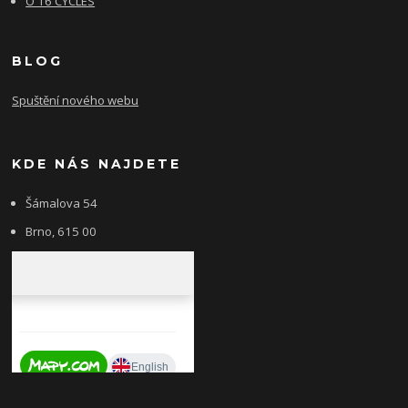
O 16 CYCLES
BLOG
Spuštění nového webu
KDE NÁS NAJDETE
Šámalova 54
Brno, 615 00