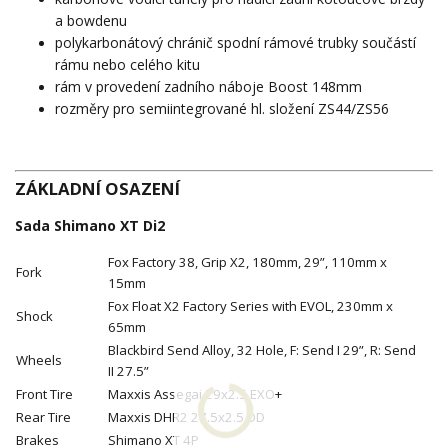
a bowdenu
polykarbonátový chránič spodní rámové trubky součástí
rámu nebo celého kitu
rám v provedení zadního náboje Boost 148mm
rozměry pro semiintegrované hl. složení ZS44/ZS56
ZÁKLADNÍ OSAZENÍ
Sada Shimano XT Di2
Fox Factory 38, Grip X2, 180mm, 29”, 110mm x
Fork
15mm
Fox Float X2 Factory Series with EVOL, 230mm x
Shock
65mm
Blackbird Send Alloy, 32 Hole, F: Send I 29”, R: Send
Wheels
II 27.5”
Front Tire
Maxxis Assegai 29x2.5 EXO+
Rear Tire
Maxxis DHR2 27.5x2.5 DD
Brakes
Shimano XT 4P