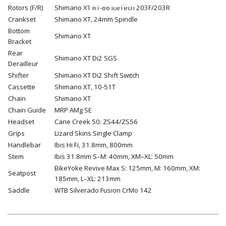
Rotors (F/R)
Shimano XT RT-86 IceTech 203F/203R
Crankset
Shimano XT, 24mm Spindle
Bottom
Shimano XT
Bracket
Rear
Shimano XT Di2 SGS
Derailleur
Shifter
Shimano XT Di2 Shift Switch
Cassette
Shimano XT, 10-51T
Chain
Shimano XT
Chain Guide
MRP AMg SE
Headset
Cane Creek 50: ZS44/ZS56
Grips
Lizard Skins Single Clamp
Handlebar
Ibis Hi Fi, 31.8mm, 800mm
Stem
Ibis 31.8mm S–M: 40mm, XM–XL: 50mm
BikeYoke Revive Max S: 125mm, M: 160mm, XM:
Seatpost
185mm, L–XL: 213mm
Saddle
WTB Silverado Fusion CrMo 142