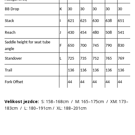
BB Drop
K
30
30
30
30
30
Stack
I
621
625
630
638
651
Reach
J
430
454
480
508
541
Saddle height for seat tube
F
650
700
745
790
830
angle
Standover
L
725
735
752
765
769
Trail
136
136
136
136
136
Fork Offset
44
44
44
44
44
Velikost jezdce:
S: 158–168cm / M: 165–175cm / XM: 173–
183cm / L: 180–191cm / XL: 188–201cm