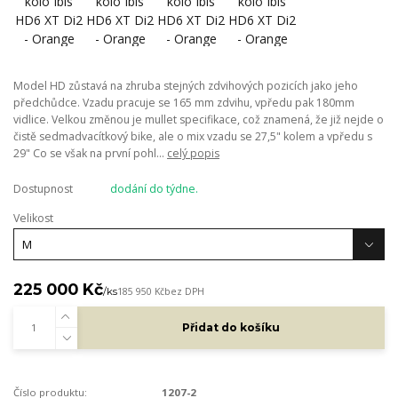
Model HD zůstavá na zhruba stejných zdvihových pozicích jako jeho
předchůdce. Vzadu pracuje se 165 mm zdvihu, vpředu pak 180mm
vidlice. Velkou změnou je mullet specifikace, což znamená, že již nejde o
čistě sedmadvacítkový bike, ale o mix vzadu se 27,5" kolem a vpředu s
29" Co se však na první pohl...
celý popis
Dostupnost
dodání do týdne.
Velikost
225 000 Kč
/
ks
185 950 Kč
bez DPH
Přidat do košíku
Číslo produktu:
1207-2