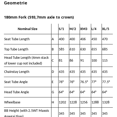
Geometrie
180mm Fork (593,7mm axle to crown)
Nominal Size
S/1
M/2
XM3
L/4
XL/5
Seat Tube Length
A
400
400
406
450
470
Top Tube Length
B
585
610
630
655
685
Head Tube Length (4mm stack
C
81
86
91
100
115
of lower cup not included)
Chainstay Length
D
435
435
435
435
435
Seat Tube Angle
E
76°
76°
76.5°
77°
77.5°
Head Tube Angle
G
64°
64°
64°
64°
64°
Wheelbase
H
1202
1228
1256
1288
1328
BB Height (with 2.5WT Maxxis
345
345
345
345
345
Assegai tires)