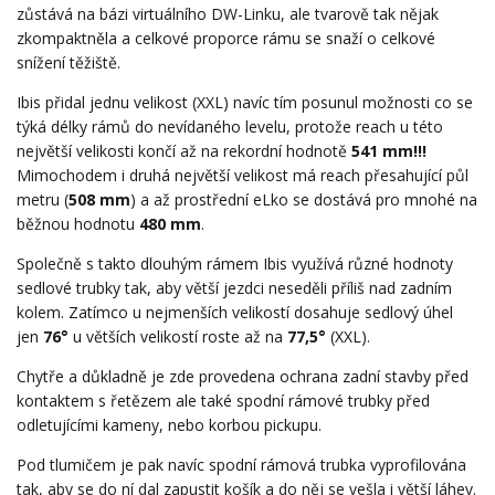
zůstává na bázi virtuálního DW-Linku, ale tvarově tak nějak
zkompaktněla a celkové proporce rámu se snaží o celkové
snížení těžiště.
Ibis přidal jednu velikost (XXL) navíc tím posunul možnosti co se
týká délky rámů do nevídaného levelu, protože reach u této
největší velikosti končí až na rekordní hodnotě
541 mm!!!
Mimochodem i druhá největší velikost má reach přesahující půl
metru (
508 mm
) a až prostřední eLko se dostává pro mnohé na
běžnou hodnotu
480 mm
.
Společně s takto dlouhým rámem Ibis využívá různé hodnoty
sedlové trubky tak, aby větší jezdci neseděli příliš nad zadním
kolem. Zatímco u nejmenších velikostí dosahuje sedlový úhel
jen
76°
u větších velikostí roste až na
77,5°
(XXL).
Chytře a důkladně je zde provedena ochrana zadní stavby před
kontaktem s řetězem ale také spodní rámové trubky před
odletujícími kameny, nebo korbou pickupu.
Pod tlumičem je pak navíc spodní rámová trubka vyprofilována
tak, aby se do ní dal zapustit košík a do něj se vešla i větší láhev.