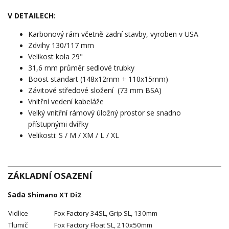
V DETAILECH:
Karbonový rám včetně zadní stavby, vyroben v USA
Zdvihy 130/117 mm
Velikost kola 29"
31,6 mm průměr sedlové trubky
Boost standart (148x12mm + 110x15mm)
Závitové středové složení (73 mm BSA)
Vnitřní vedení kabeláže
Velký vnitřní rámový úložný prostor se snadno
přístupnými dvířky
Velikosti: S / M / XM / L / XL
ZÁKLADNÍ OSAZENÍ
Sada
Shimano XT Di2
Vidlice
Fox Factory 34SL, Grip SL, 130mm
Tlumič
Fox Factory Float SL, 210x50mm