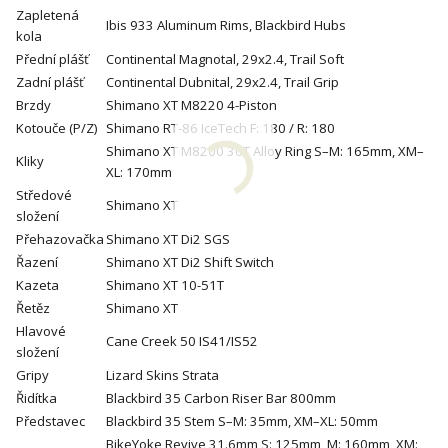
Zapletená
Ibis 933 Aluminum Rims, Blackbird Hubs
kola
Přední plášť
Continental Magnotal, 29x2.4, Trail Soft
Zadní plášť
Continental Dubnital, 29x2.4, Trail Grip
Brzdy
Shimano XT M8220 4-Piston
Kotouče (P/Z)
Shimano RT-86 IceTech F: 180 / R: 180
Shimano XT M8200 30T Alloy Ring S–M: 165mm, XM–
Kliky
XL: 170mm
Středové
Shimano XT
složení
Přehazovačka
Shimano XT Di2 SGS
Řazení
Shimano XT Di2 Shift Switch
Kazeta
Shimano XT 10-51T
Řetěz
Shimano XT
Hlavové
Cane Creek 50 IS41/IS52
složení
Gripy
Lizard Skins Strata
Řidítka
Blackbird 35 Carbon Riser Bar 800mm
Představec
Blackbird 35 Stem S–M: 35mm, XM–XL: 50mm
BikeYoke Revive 31.6mm S: 125mm, M: 160mm, XM: