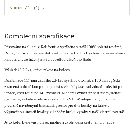
Komentáře
0
Kompletní specifikace
Pěstováno na slunci v Kalifornii a vyráběno v naší 100% solární továrně,
Ripley SL oslavuje desetiletí
dědictví značky
Ibis Cycles
– ručně vyráběný
karbon, chytré inženýrství a posedlou vášeň pro jízdu.
Výsledek? 2,2kg vážící raketa na kolech.
Kombinace 117 mm zadního zdvihu systému dw-link a 130 mm vpředu
znamená nulové kompromisy v zábavě,
i když se trail zdrsní – ideální pro
jezdce, kteří touží po XC rychlosti. Moderní výkon přináší promyšlenou
geometrii,
vyladěný úložný systém Ibis STOW integrovaný v rámu s
precizně navrženými brašnami, prostor pro dva košíky
na lahve a
výjimečnou úroveň kvality v každém kroku výroby v naší vlastní továrně.
Je to kolo, které vás nutí jet naplno a zvolit delší cestu jen pro radost.