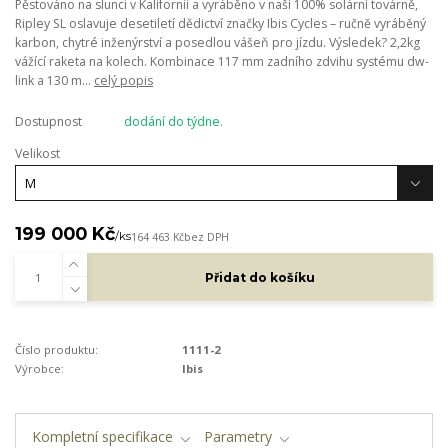
Pěstováno na slunci v Kalifornii a vyráběno v naší 100% solární továrně,
Ripley SL oslavuje desetiletí dědictví značky Ibis Cycles – ručně vyráběný
karbon, chytré inženýrství a posedlou vášeň pro jízdu. Výsledek? 2,2kg
vážící raketa na kolech. Kombinace 117 mm zadního zdvihu systému dw-
link a 130 m...
celý popis
Dostupnost
dodání do týdne.
Velikost
199 000 Kč
/
ks
164 463 Kč
bez DPH
Přidat do košíku
Číslo produktu:
1111-2
Výrobce:
Ibis
Kompletní specifikace
Parametry