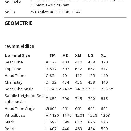
Sedlovka
185mm, L–XL: 213mm
Sedlo
WTB Silverado Fusion Ti 142
GEOMETRIE
160mm vidlice
Nominal Size
SM
MD
XM
LG
XL
Seat Tube
A
377
403
410
438
470
Top Tube
B
577
607
632
652
677
Head Tube
C
85
90
112
125
140
Chainstay
D
432
434
436
438
440
Seat Tube Angle
E
74.25°
74.5°
74.75°
75°
75.25°
Saddle Height for Seat
F
650
700
745
790
835
Tube Angle
Head Tube Angle
G
66°
66°
66°
66°
66°
Wheelbase
H
1130
1170
1201
1228
1263
Stack
I
597
599
617
625
635
Reach
J
407
440
463
484
509