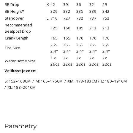
BB Drop
K
42
39
36
32
29
BB Height*
329
332
335
339
342
Standover
L
710
727
732
737
752
Recommended
125
160
185
213
213
Seatpost Drop
Crank Length
165
165
170
170
170
2.2-
2.2-
2.2-
2.2-
2.2-
Tire Size
2.4"
2.4"
2.4"
2.4"
2.4"
1 x
2x
2x
2x
2x
Water Bottle Size
26oz
22oz
22oz
22oz
22oz
Velikost jezdce:
S: 152–168CM / M: 165–175CM / XM: 173-183CM / L: 180–191CM
/ XL: 188–201CM
Parametry