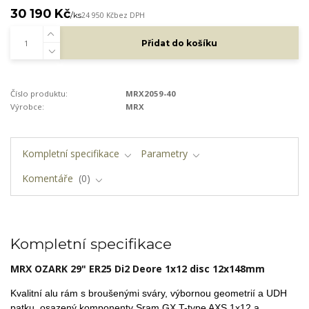
30 190 Kč
/
ks
24 950 Kč
bez DPH
Přidat do košíku
Číslo produktu:
MRX2059-40
Výrobce:
MRX
Kompletní specifikace
Parametry
Komentáře
0
Kompletní specifikace
MRX OZARK 29" ER25 Di2
Deore
1x12 disc 12x148mm
Kvalitní alu rám s broušenými sváry, výbornou geometrií a UDH
patku,
osazený komponenty Sram GX T-type AXS 1x12 a