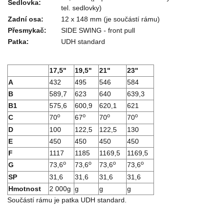
Sedlovka:
tel. sedlovky)
Zadní osa:
12 x 148 mm (je součástí rámu)
Přesmykač:
SIDE SWING - front pull
Patka:
UDH standard
17,5"
19,5"
21"
23"
A
432
495
546
584
B
589,7
623
640
639,3
B1
575,6
600,9
620,1
621
o
o
o
o
C
70
67
70
70
D
100
122,5
122,5
130
E
450
450
450
450
F
1117
1185
1169,5
1169,5
o
o
o
o
G
73,6
73,6
73,6
73,6
SP
31,6
31,6
31,6
31,6
Hmotnost
2 000g
g
g
g
Součástí rámu je patka UDH standard.