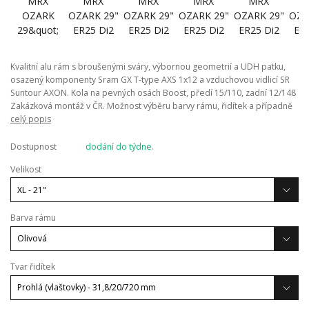
Kvalitní alu rám s broušenými sváry, výbornou geometrií a UDH patku,
osazený komponenty Sram GX T-type AXS 1x12 a vzduchovou vidlicí SR
Suntour AXON. Kola na pevných osách Boost, předí 15/110, zadní 12/148
Zakázková montáž v ČR. Možnost výběru barvy rámu, řidítek a případně
celý popis
Dostupnost
dodání do týdne.
Velikost
Barva rámu
Tvar řidítek