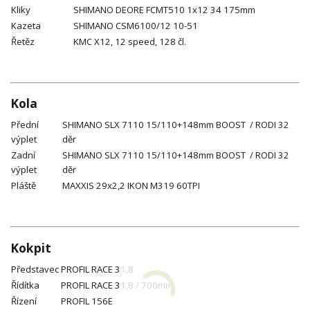
Kliky
SHIMANO DEORE FCMT510 1x12 34 175mm
Kazeta
SHIMANO CSM6100/12 10-51
Řetěz
KMC X12, 12 speed, 128 čl.
Kola
Přední
SHIMANO SLX 7110 15/110+148mm BOOST / RODI 32
výplet
děr
Zadní
SHIMANO SLX 7110 15/110+148mm BOOST / RODI 32
výplet
děr
Pláště
MAXXIS 29x2,2 IKON M319 60TPI
Kokpit
Představec
PROFIL RACE 31,8
Řídítka
PROFIL RACE 31,8 / 700mm
Řízení
PROFIL 156E