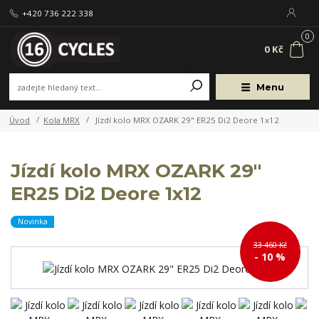
+420 736 222 338
0
0 Kč
Menu
Úvod
Kola MRX
Jízdí kolo MRX OZARK 29" ER25 Di2 Deore 1x12
Jízdí kolo MRX OZARK 29"
ER25 Di2 Deore 1x12
Novinka
33 460 Kč
- 10 %