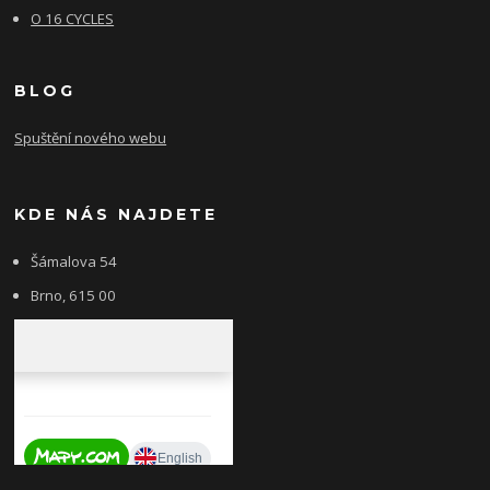
O 16 CYCLES
BLOG
Spuštění nového webu
KDE NÁS NAJDETE
Šámalova 54
Brno, 615 00