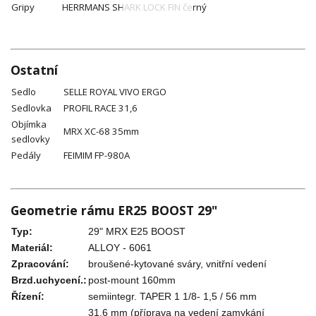
Gripy
HERRMANS SHARK LOCK FIN černý
Ostatní
Sedlo
SELLE ROYAL VIVO ERGO
Sedlovka
PROFIL RACE 31,6
Objímka
MRX XC-68 35mm
sedlovky
Pedály
FEIMIM FP-980A
Geometrie rámu ER25 BOOST 29"
Typ:
29" MRX E25 BOOST
Materiál:
ALLOY - 6061
Zpracování:
broušené-kytované sváry, vnitřní vedení
Brzd.uchycení.:
post-mount 160mm
Řízení:
semiintegr. TAPER 1 1/8- 1,5 / 56 mm
31,6 mm (příprava na vedení zamykání