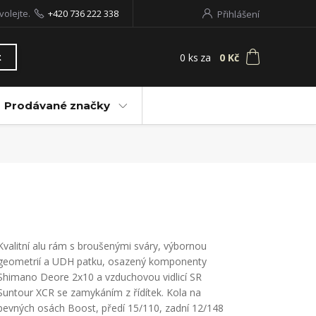
volejte.
+420 736 222 338
Přihlášení
0
ks
za
0 Kč
t
Prodávané značky
Kvalitní alu rám s broušenými sváry, výbornou
geometrií a UDH patku, osazený komponenty
Shimano Deore 2x10 a vzduchovou vidlicí SR
Suntour XCR se zamykáním z řídítek. Kola na
pevných osách Boost, předí 15/110, zadní 12/148