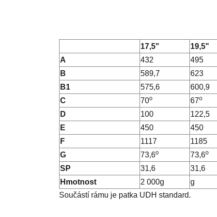
17,5"
19,5"
A
432
495
B
589,7
623
B1
575,6
600,9
o
o
C
70
67
D
100
122,5
E
450
450
F
1117
1185
o
o
G
73,6
73,6
SP
31,6
31,6
Hmotnost
2 000g
g
Součástí rámu je patka UDH standard.