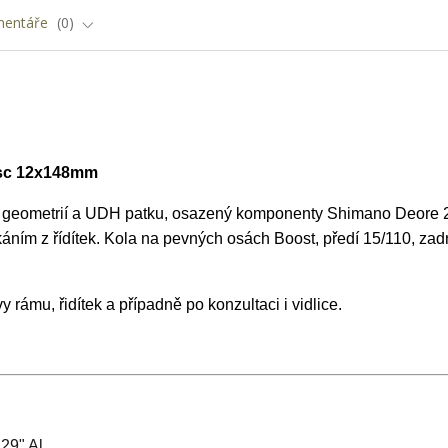
entáře
0
isc 12x148mm
u geometrií a UDH patku,
osazený komponenty Shimano Deore 
ím z řídítek. Kola na pevných osách Boost, předí 15/110, zad
ámu, řidítek a případně po konzultaci i vidlice.
29" Al