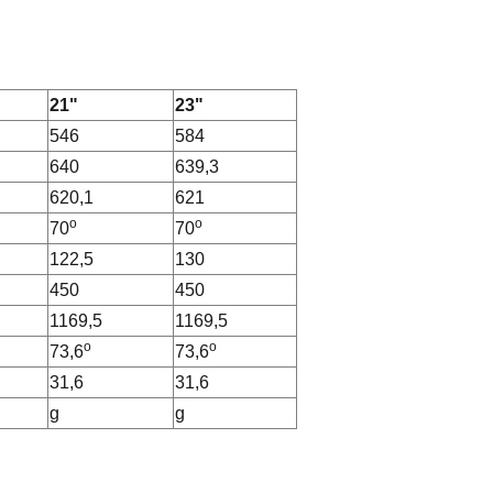
21"
23"
546
584
640
639,3
620,1
621
o
o
70
70
122,5
130
450
450
1169,5
1169,5
o
o
73,6
73,6
31,6
31,6
g
g