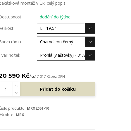
Zakázková montáž v ČR.
celý popis
Dostupnost
dodání do týdne.
Velikost
Barva rámu
Tvar řidítek
20 590 Kč
/
ks
17 017 Kč
bez DPH
Přidat do košíku
Číslo produktu:
MRX2051-10
Výrobce:
MRX