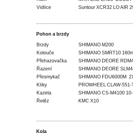
Vidlice
Suntour XCR32 LO AIR 
Pohon a brzdy
Brzdy
SHIMANO M200
Kotouče
SHIMANO SMRT10 160
Přehazovačka
SHIMANO DEORE RDM4
Řazení
SHIMANO DEORE SLM41
Přesmykač
SHIMANO FDU6000M 2
Kliky
PROWHEEL CLAW-551-T
Kazeta
SHIMANO CS-M4100 10-k
Řetěz
KMC X10
Kola