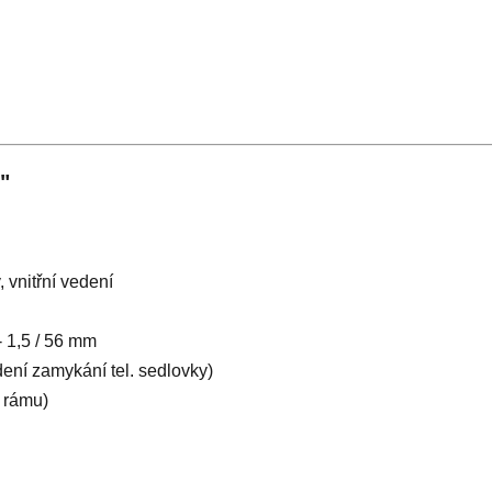
"
 vnitřní vedení
 1,5 / 56 mm
ení zamykání tel. sedlovky)
 rámu)