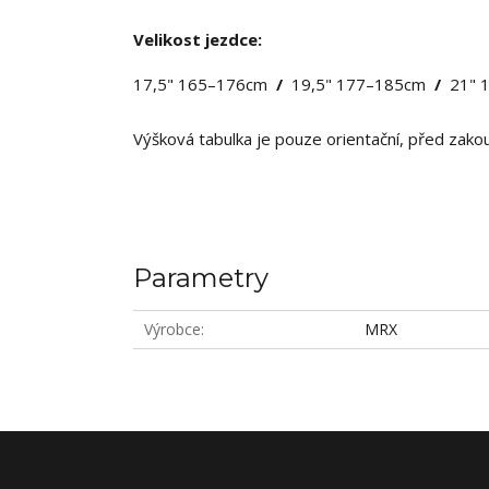
Velikost jezdce:
17,5" 165–176cm
/
19,5" 177–185cm
/
21" 
Výšková tabulka je pouze orientační, před zakou
Parametry
Výrobce
MRX