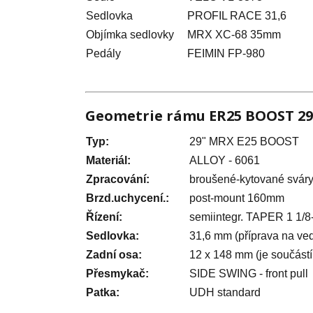
Sedlovka
PROFIL RACE 31,6
Objímka sedlovky
MRX XC-68 35mm
Pedály
FEIMIN FP-980
Geometrie rámu ER25 BOOST 29
Typ:
29" MRX E25 BOOST
Materiál:
ALLOY - 6061
Zpracování:
broušené-kytované sváry,
Brzd.uchycení.:
post-mount 160mm
Řízení:
semiintegr. TAPER 1 1/8-
Sedlovka:
31,6 mm (příprava na ved
Zadní osa:
12 x 148 mm (je součástí
Přesmykač:
SIDE SWING - front pull
Patka:
UDH standard