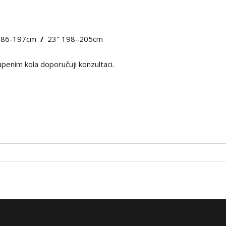
186-197cm
/
23" 198–205cm
pením kola doporučuji konzultaci.