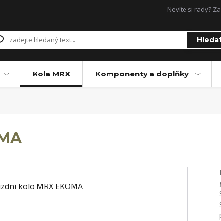
Nevíte si rady? Za
Hleda
Kola MRX
Komponenty a doplňky
OMA