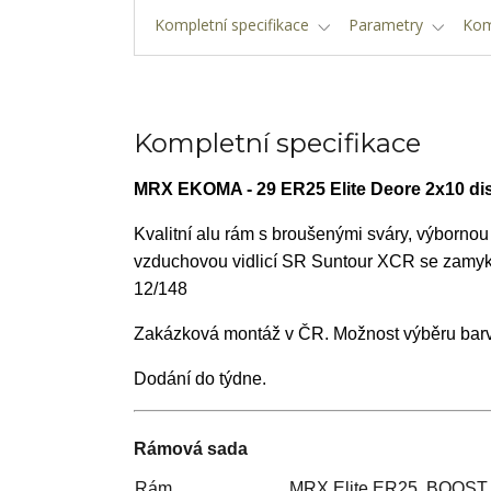
Kompletní specifikace
Parametry
Kom
Kompletní specifikace
MRX EKOMA - 29 ER25 Elite Deore 2x10 d
Kvalitní alu rám s broušenými sváry, výborno
vzduchovou vidlicí SR Suntour XCR se zamykán
12/148
Zakázková montáž v ČR. Možnost výběru barvy r
Dodání do týdne.
Rámová sada
Rám
MRX Elite ER25 BOOST 