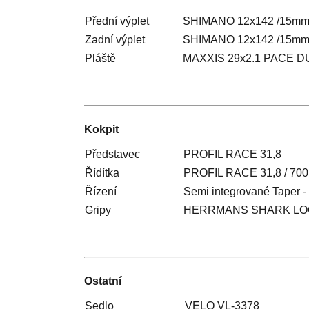
Přední výplet
SHIMANO 12x142 /15mm
Zadní výplet
SHIMANO 12x142 /15mm
Pláště
MAXXIS 29x2.1 PACE D
Kokpit
Představec
PROFIL RACE 31,8
Řídítka
PROFIL RACE 31,8 / 70
Řízení
Semi integrované Taper 
Gripy
HERRMANS SHARK LOCK
Ostatní
Sedlo
VELO VL-3378