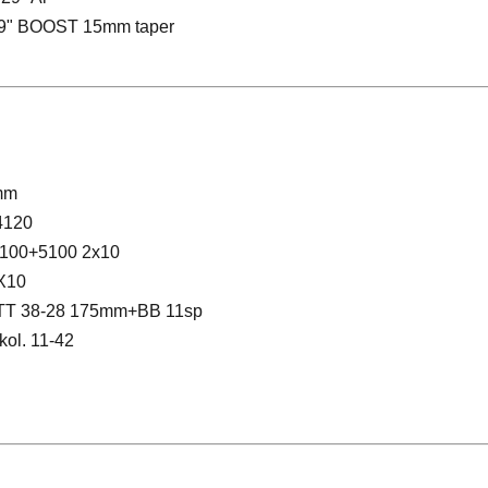
29" BOOST 15mm taper
mm
120
00+5100 2x10
X10
T 38-28 175mm+BB 11sp
ol. 11-42