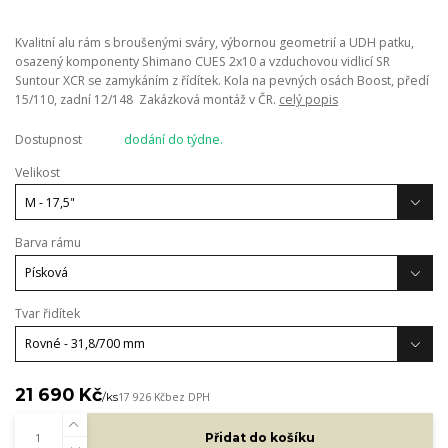
Kvalitní alu rám s broušenými sváry, výbornou geometrií a UDH patku,
osazený komponenty Shimano CUES 2x10 a vzduchovou vidlicí SR
Suntour XCR se zamykáním z řídítek. Kola na pevných osách Boost, předí
15/110, zadní 12/148 Zakázková montáž v ČR.
celý popis
Dostupnost
dodání do týdne.
Velikost
Barva rámu
Tvar řidítek
21 690 Kč
/
ks
17 926 Kč
bez DPH
Přidat do košíku