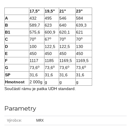
17,5"
19,5"
21"
23"
A
432
495
546
584
B
589,7
623
640
639,3
B1
575,6
600,9
620,1
621
o
o
o
o
C
70
67
70
70
D
100
122,5
122,5
130
E
450
450
450
450
F
1117
1185
1169,5
1169,5
o
o
o
o
G
73,6
73,6
73,6
73,6
SP
31,6
31,6
31,6
31,6
Hmotnost
2 000g
g
g
g
Součástí rámu je patka UDH standard.
Parametry
Výrobce
MRX