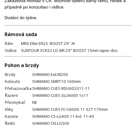
Zakázková montáž v ČR. Možnost výběru barvy rámu, řidítek a
případně po konzultaci i vidlice.
Dodání do týdne.
Rámová sada
Rám
MRX Elite ER25 BOOST 29" Al
Vidlice
SUNTOUR XCR32 LO AIR 29" BOOST 15mm taper disc
Pohon a brzdy
Brzdy
SHIMANO kot.M200
Kotouče
SHIMANO SMRT10 160mm
Přehazovačka
SHIMANO CUES RDU602011-11
Řazení
SHIMANO CUES SLU6000 1x11
Přesmykač
NE
Kliky
SHIMANO CUES FC-U6000 11 32T 175mm
Kazeta
SHIMANO CS-LG400 11-kol. 11-45
Řetěz
SHIMANO CN-LG500