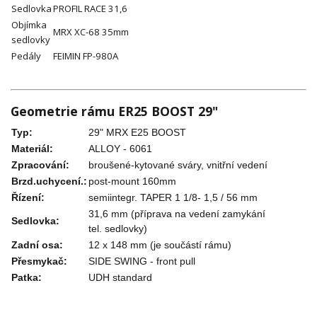
Sedlovka
PROFIL RACE 31,6
Objímka
MRX XC-68 35mm
sedlovky
Pedály
FEIMIN FP-980A
Geometrie rámu ER25 BOOST 29"
Typ:
29" MRX E25 BOOST
Materiál:
ALLOY - 6061
Zpracování:
broušené-kytované sváry, vnitřní vedení
Brzd.uchycení.:
post-mount 160mm
Řízení:
semiintegr. TAPER 1 1/8- 1,5 / 56 mm
31,6 mm (příprava na vedení zamykání
Sedlovka:
tel. sedlovky)
Zadní osa:
12 x 148 mm (je součástí rámu)
Přesmykač:
SIDE SWING - front pull
Patka:
UDH standard