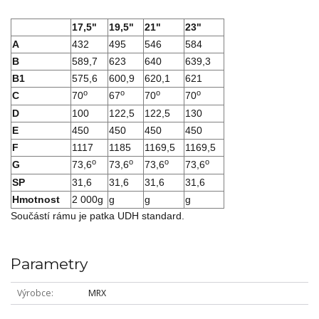
17,5"
19,5"
21"
23"
A
432
495
546
584
B
589,7
623
640
639,3
B1
575,6
600,9
620,1
621
o
o
o
o
C
70
67
70
70
D
100
122,5
122,5
130
E
450
450
450
450
F
1117
1185
1169,5
1169,5
o
o
o
o
G
73,6
73,6
73,6
73,6
SP
31,6
31,6
31,6
31,6
Hmotnost
2 000g
g
g
g
Součástí rámu je patka UDH standard.
Parametry
Výrobce
MRX