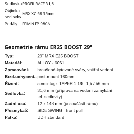
Sedlovka
PROFIL RACE 31,6
Objímka
MRX XC-68 35mm
sedlovky
Pedály
FEIMIN FP-980A
Geometrie rámu ER25 BOOST 29"
Typ:
29" MRX E25 BOOST
Materiál:
ALLOY - 6061
Zpracování:
broušené-kytované sváry, vnitřní vedení
Brzd.uchycení.:
post-mount 160mm
Řízení:
semiintegr. TAPER 1 1/8- 1,5 / 56 mm
31,6 mm (příprava na vedení zamykání
Sedlovka:
tel. sedlovky)
Zadní osa:
12 x 148 mm (je součástí rámu)
Přesmykač:
SIDE SWING - front pull
Patka:
UDH standard