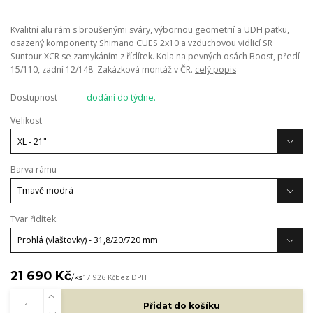
Kvalitní alu rám s broušenými sváry, výbornou geometrií a UDH patku,
osazený komponenty Shimano CUES 2x10 a vzduchovou vidlicí SR
Suntour XCR se zamykáním z řídítek. Kola na pevných osách Boost, předí
15/110, zadní 12/148 Zakázková montáž v ČR.
celý popis
Dostupnost
dodání do týdne.
Velikost
Barva rámu
Tvar řidítek
21 690 Kč
/
ks
17 926 Kč
bez DPH
Přidat do košíku