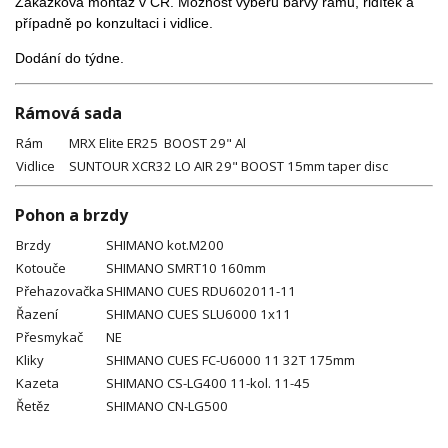
Zakázková montáž v ČR. Možnost výběru barvy rámu, řidítek a
případně po konzultaci i vidlice.
Dodání do týdne.
Rámová sada
Rám
MRX Elite ER25 BOOST 29" Al
Vidlice
SUNTOUR XCR32 LO AIR 29" BOOST 15mm taper disc
Pohon a brzdy
Brzdy
SHIMANO kot.M200
Kotouče
SHIMANO SMRT10 160mm
Přehazovačka
SHIMANO CUES RDU602011-11
Řazení
SHIMANO CUES SLU6000 1x11
Přesmykač
NE
Kliky
SHIMANO CUES FC-U6000 11 32T 175mm
Kazeta
SHIMANO CS-LG400 11-kol. 11-45
Řetěz
SHIMANO CN-LG500