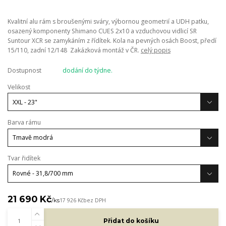
Kvalitní alu rám s broušenými sváry, výbornou geometrií a UDH patku,
osazený komponenty Shimano CUES 2x10 a vzduchovou vidlicí SR
Suntour XCR se zamykáním z řídítek. Kola na pevných osách Boost, předí
15/110, zadní 12/148 Zakázková montáž v ČR.
celý popis
Dostupnost
dodání do týdne.
Velikost
Barva rámu
Tvar řidítek
21 690 Kč
/
ks
17 926 Kč
bez DPH
Přidat do košíku