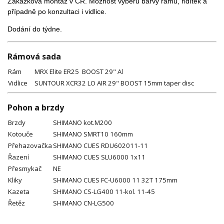
Zakázková montáž v ČR. Možnost výběru barvy rámu, řidítek a
případně po konzultaci i vidlice.
Dodání do týdne.
Rámová sada
Rám
MRX Elite ER25 BOOST 29" Al
Vidlice
SUNTOUR XCR32 LO AIR 29" BOOST 15mm taper disc
Pohon a brzdy
Brzdy
SHIMANO kot.M200
Kotouče
SHIMANO SMRT10 160mm
Přehazovačka
SHIMANO CUES RDU602011-11
Řazení
SHIMANO CUES SLU6000 1x11
Přesmykač
NE
Kliky
SHIMANO CUES FC-U6000 11 32T 175mm
Kazeta
SHIMANO CS-LG400 11-kol. 11-45
Řetěz
SHIMANO CN-LG500