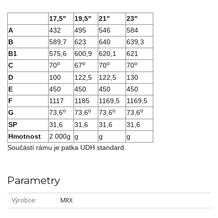
17,5"
19,5"
21"
23"
A
432
495
546
584
B
589,7
623
640
639,3
B1
575,6
600,9
620,1
621
o
o
o
o
C
70
67
70
70
D
100
122,5
122,5
130
E
450
450
450
450
F
1117
1185
1169,5
1169,5
o
o
o
o
G
73,6
73,6
73,6
73,6
SP
31,6
31,6
31,6
31,6
Hmotnost
2 000g
g
g
g
Součástí rámu je patka UDH standard.
Parametry
Výrobce
MRX