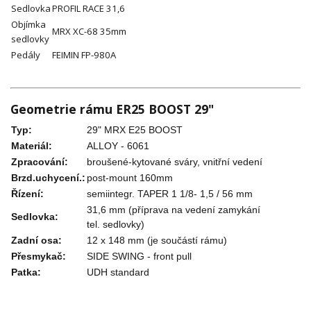
Sedlovka
PROFIL RACE 31,6
Objímka
MRX XC-68 35mm
sedlovky
Pedály
FEIMIN FP-980A
Geometrie rámu ER25 BOOST 29"
Typ:
29" MRX E25 BOOST
Materiál:
ALLOY - 6061
Zpracování:
broušené-kytované sváry, vnitřní vedení
Brzd.uchycení.:
post-mount 160mm
Řízení:
semiintegr. TAPER 1 1/8- 1,5 / 56 mm
31,6 mm (příprava na vedení zamykání
Sedlovka:
tel. sedlovky)
Zadní osa:
12 x 148 mm (je součástí rámu)
Přesmykač:
SIDE SWING - front pull
Patka:
UDH standard