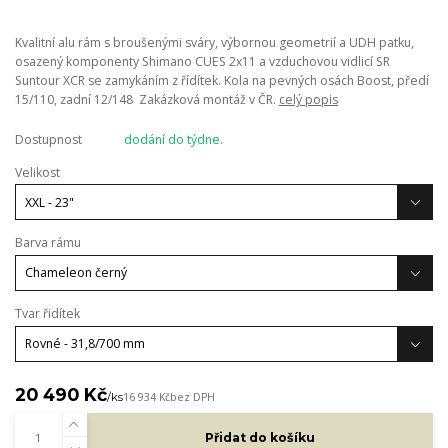
Kvalitní alu rám s broušenými sváry, výbornou geometrií a UDH patku,
osazený komponenty Shimano CUES 2x11 a vzduchovou vidlicí SR
Suntour XCR se zamykáním z řídítek. Kola na pevných osách Boost, předí
15/110, zadní 12/148 Zakázková montáž v ČR.
celý popis
Dostupnost
dodání do týdne.
Velikost
Barva rámu
Tvar řidítek
20 490 Kč
/
ks
16 934 Kč
bez DPH
Přidat do košíku