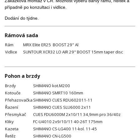
Zakázková montáž v ČR. Možnost výběru barvy rámu, řidítek a
případně po konzultaci i vidlice.
Dodání do týdne.
Rámová sada
Rám
MRX Elite ER25 BOOST 29" Al
Vidlice
SUNTOUR XCR32 LO AIR 29" BOOST 15mm taper disc
Pohon a brzdy
Brzdy
SHIMANO kot.M200
Kotouče
SHIMANO SMRT10 160mm
Přehazovačka
SHIMANO CUES RDU602011-11
Řazení
SHIMANO CUES SLU6000 2x11
Přesmykač
CUES FDU6000M 2x10/11 34,9mm pro 36/40z
Kliky
FC-U4010 2x9/10/11 40-26T 175mm
Kazeta
SHIMANO CS-LG400 11-kol. 11-45
Řetěz
SHIMANO CN-LG500