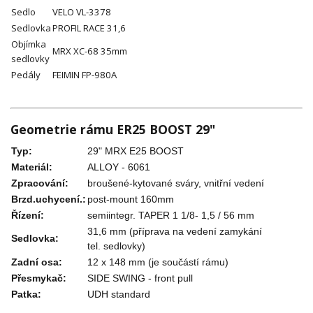
Sedlo
VELO VL-3378
Sedlovka
PROFIL RACE 31,6
Objímka
MRX XC-68 35mm
sedlovky
Pedály
FEIMIN FP-980A
Geometrie rámu ER25 BOOST 29"
Typ:
29" MRX E25 BOOST
Materiál:
ALLOY - 6061
Zpracování:
broušené-kytované sváry, vnitřní vedení
Brzd.uchycení.:
post-mount 160mm
Řízení:
semiintegr. TAPER 1 1/8- 1,5 / 56 mm
31,6 mm (příprava na vedení zamykání
Sedlovka:
tel. sedlovky)
Zadní osa:
12 x 148 mm (je součástí rámu)
Přesmykač:
SIDE SWING - front pull
Patka:
UDH standard