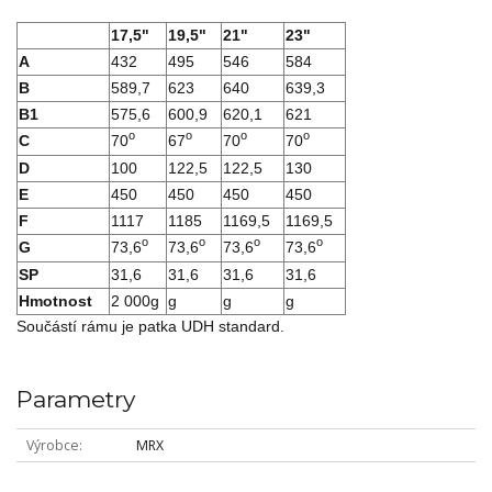
17,5"
19,5"
21"
23"
A
432
495
546
584
B
589,7
623
640
639,3
B1
575,6
600,9
620,1
621
o
o
o
o
C
70
67
70
70
D
100
122,5
122,5
130
E
450
450
450
450
F
1117
1185
1169,5
1169,5
o
o
o
o
G
73,6
73,6
73,6
73,6
SP
31,6
31,6
31,6
31,6
Hmotnost
2 000g
g
g
g
Součástí rámu je patka UDH standard.
Parametry
Výrobce
MRX