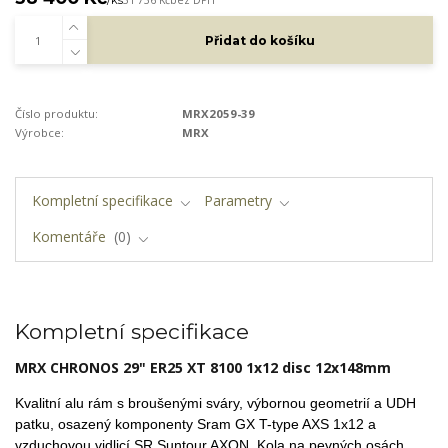
Přidat do košíku
Číslo produktu:
MRX2059-39
Výrobce:
MRX
Kompletní specifikace
Parametry
Komentáře
0
Kompletní specifikace
MRX CHRONOS 29" ER25
XT 8100
1x12 disc 12x148mm
Kvalitní alu rám s broušenými sváry, výbornou geometrií a UDH
patku,
osazený komponenty Sram GX T-type AXS 1x12 a
vzduchovou vidlicí SR Suntour AXON. Kola na pevných osách