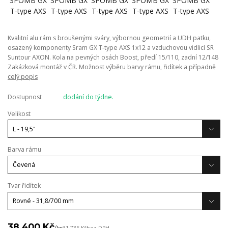
Kvalitní alu rám s broušenými sváry, výbornou geometrií a UDH patku,
osazený komponenty Sram GX T-type AXS 1x12 a vzduchovou vidlicí SR
Suntour AXON. Kola na pevných osách Boost, předí 15/110, zadní 12/148
Zakázková montáž v ČR. Možnost výběru barvy rámu, řidítek a případně
celý popis
Dostupnost
dodání do týdne.
Velikost
Barva rámu
Tvar řidítek
38 400 Kč
/
ks
31 736 Kč
bez DPH