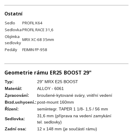
Ostatní
Sedlo
PROFIL K64
Sedlovka
PROFIL RACE 31,6
Objímka
MRX XC-68 35mm
sedlovky
Pedály
FEIMIN FP-958
Geometrie rámu ER25 BOOST 29"
Typ:
29" MRX E25 BOOST
Materiál:
ALLOY - 6061
Zpracování:
broušené-kytované sváry, vnitřní vedení
Brzd.uchycení.:
post-mount 160mm
Řízení:
semiintegr. TAPER 1 1/8- 1,5 / 56 mm
31,6 mm (příprava na vedení zamykání
Sedlovka:
tel. sedlovky)
Zadní osa:
12 x 148 mm (je součástí rámu)