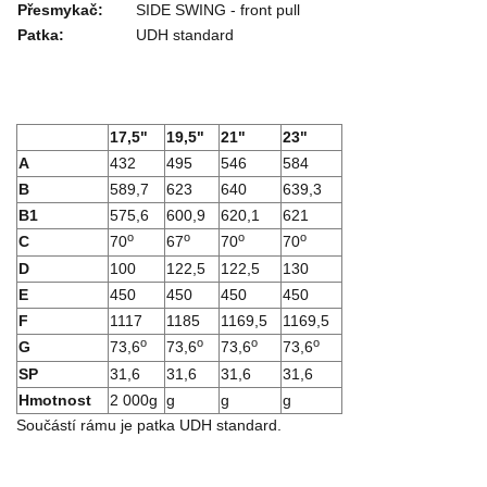
Přesmykač:
SIDE SWING - front pull
Patka:
UDH standard
17,5"
19,5"
21"
23"
A
432
495
546
584
B
589,7
623
640
639,3
B1
575,6
600,9
620,1
621
o
o
o
o
C
70
67
70
70
D
100
122,5
122,5
130
E
450
450
450
450
F
1117
1185
1169,5
1169,5
o
o
o
o
G
73,6
73,6
73,6
73,6
SP
31,6
31,6
31,6
31,6
Hmotnost
2 000g
g
g
g
Součástí rámu je patka UDH standard.