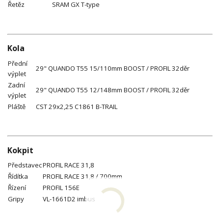
Řetěz
SRAM GX T-type
Kola
Přední
29" QUANDO T55 15/110mm BOOST / PROFIL 32děr
výplet
Zadní
29" QUANDO T55 12/148mm BOOST / PROFIL 32děr
výplet
Pláště
CST 29x2,25 C1861 B-TRAIL
Kokpit
Představec
PROFIL RACE 31,8
Řídítka
PROFIL RACE 31,8 / 700mm
Řízení
PROFIL 156E
Gripy
VL-1661D2 imbus