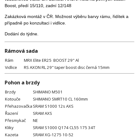
Boost, předí 15/110, zadní 12/148
Zakázková montáž v ČR. Možnost výběru barvy rámu, řidítek a
případně po konzultaci i vidlice.
Dodání do týdne.
Rámová sada
Rám
MRX Elite ER25 BOOST 29" Al
Vidlice
RS AXON RL 29" taper boost disc černá 15mm
Pohon a brzdy
Brzdy
SHIMANO M501
Kotouče
SHIMANO SMRT10 CL 160mm
Přehazovačka
SRAM S1000 12s AXS
Řazení
SRAM AXS
Přesmykač
NE
Kliky
SRAM S1000 Q174 CL55 175 34T
Kazeta
SRAM XG-1275 10-52