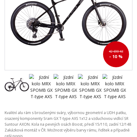
42 690 Kč
- 10 %
Kvalitní alu rám s broušenými sváry, výbornou geometrií a UDH patku,
osazený komponenty Sram GX T-type AXS 1x12 a vzduchovou vidlicí SR
Suntour AXON. Kola na pevných osách Boost, předí 15/110, zadní 12/148
Zakázková montáž v ČR. Možnost výběru barvy rámu, řidítek a případně
celý popis