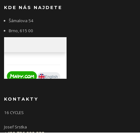
KDE NÁS NAJDETE
Šámalova 54
Brno, 615 00
KONTAKTY
16 CYCLES
Josef Srstka
+420 736 222 338
(Po,St 9-16 hod, Ut,Čt 12-18 hod )