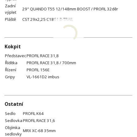
Zadní
29" QUANDO T55 12/148mm BOOST / PROFIL 32děr
výplet
Pláště
CST 29x2,25 C1861 B-TRAIL
Kokpit
Představec
PROFIL RACE 31,8
Řídítka
PROFIL RACE 31,8 / 700mm
Řízení
PROFIL 156E
Gripy
VL-1661D2 imbus
Ostatní
Sedlo
PROFIL K64
Sedlovka
PROFIL RACE 31,6
Objímka
MRX XC-68 35mm
sedlovky