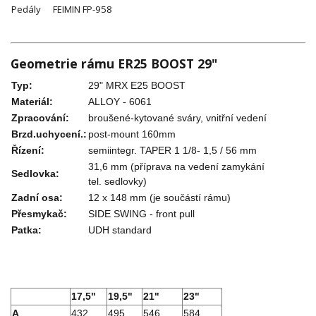
Pedály
FEIMIN FP-958
Geometrie rámu ER25 BOOST 29"
Typ:
29" MRX E25 BOOST
Materiál:
ALLOY - 6061
Zpracování:
broušené-kytované sváry, vnitřní vedení
Brzd.uchycení.:
post-mount 160mm
Řízení:
semiintegr. TAPER 1 1/8- 1,5 / 56 mm
31,6 mm (příprava na vedení zamykání
Sedlovka:
tel. sedlovky)
Zadní osa:
12 x 148 mm (je součástí rámu)
Přesmykač:
SIDE SWING - front pull
Patka:
UDH standard
17,5"
19,5"
21"
23"
A
432
495
546
584