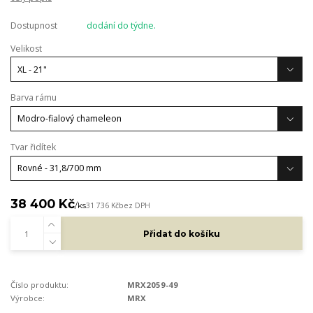
Dostupnost
dodání do týdne.
Velikost
Barva rámu
Tvar řidítek
38 400 Kč
/
ks
31 736 Kč
bez DPH
Přidat do košíku
Číslo produktu:
MRX2059-49
Výrobce:
MRX