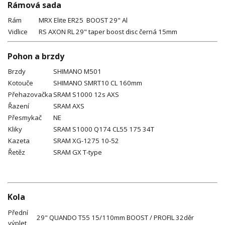
Rámová sada
Rám
MRX Elite ER25 BOOST 29" Al
Vidlice
RS AXON RL 29" taper boost disc černá 15mm
Pohon a brzdy
Brzdy
SHIMANO M501
Kotouče
SHIMANO SMRT10 CL 160mm
Přehazovačka
SRAM S1000 12s AXS
Řazení
SRAM AXS
Přesmykač
NE
Kliky
SRAM S1000 Q174 CL55 175 34T
Kazeta
SRAM XG-1275 10-52
Řetěz
SRAM GX T-type
Kola
Přední
29" QUANDO T55 15/110mm BOOST / PROFIL 32děr
výplet