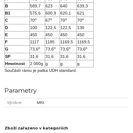
B
589,7
623
640
639,3
B1
575,6
600,9
620,1
621
o
o
o
o
C
70
67
70
70
D
100
122,5
122,5
130
E
450
450
450
450
F
1117
1185
1169,5
1169,5
o
o
o
o
G
73,6
73,6
73,6
73,6
SP
31,6
31,6
31,6
31,6
Hmotnost
2 000g
g
g
g
Součástí rámu je patka UDH standard.
Parametry
Výrobce
MRX
Zboží zařazeno v kategoriích