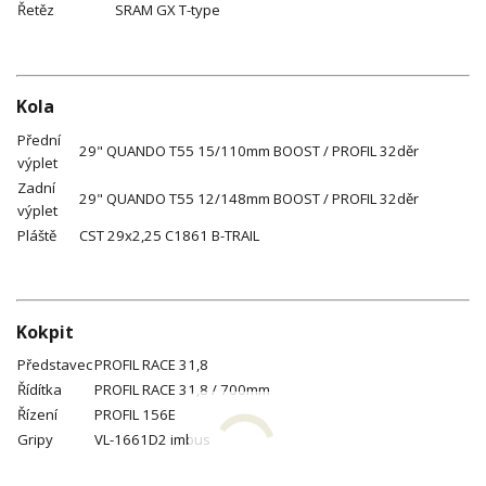
Řetěz
SRAM GX T-type
Kola
Přední
29" QUANDO T55 15/110mm BOOST / PROFIL 32děr
výplet
Zadní
29" QUANDO T55 12/148mm BOOST / PROFIL 32děr
výplet
Pláště
CST 29x2,25 C1861 B-TRAIL
Kokpit
Představec
PROFIL RACE 31,8
Řídítka
PROFIL RACE 31,8 / 700mm
Řízení
PROFIL 156E
Gripy
VL-1661D2 imbus