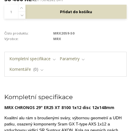
Přidat do košíku
Číslo produktu:
MRX2059-50
Výrobce:
MRX
Kompletní specifikace
Parametry
Komentáře
0
Kompletní specifikace
MRX CHRONOS 29" ER25
XT 8100
1x12 disc 12x148mm
Kvalitní alu rám s broušenými sváry, výbornou geometrií a UDH
patku,
osazený komponenty Sram GX T-type AXS 1x12 a
vzduchovou vidlicí SR Suntour AXON. Kola na pevných osách