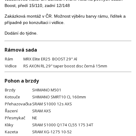
Boost, předí 15/110, zadní 12/148
Zakázková montáž v ČR. Možnost výběru barvy rámu, řidítek a
případně po konzultaci i vidlice.
Dodání do týdne.
Rámová sada
Rám
MRX Elite ER25 BOOST 29" Al
Vidlice
RS AXON RL 29" taper boost disc černá 15mm
Pohon a brzdy
Brzdy
SHIMANO M501
Kotouče
SHIMANO SMRT10 CL 160mm
Přehazovačka
SRAM S1000 12s AXS
Řazení
SRAM AXS
Přesmykač
NE
Kliky
SRAM S1000 Q174 CL55 175 34T
Kazeta
SRAM XG-1275 10-52