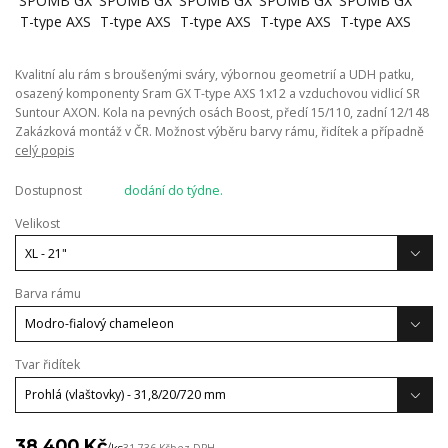
Kvalitní alu rám s broušenými sváry, výbornou geometrií a UDH patku,
osazený komponenty Sram GX T-type AXS 1x12 a vzduchovou vidlicí SR
Suntour AXON. Kola na pevných osách Boost, předí 15/110, zadní 12/148
Zakázková montáž v ČR. Možnost výběru barvy rámu, řidítek a případně
celý popis
Dostupnost
dodání do týdne.
Velikost
Barva rámu
Tvar řidítek
38 400 Kč
/
ks
31 736 Kč
bez DPH