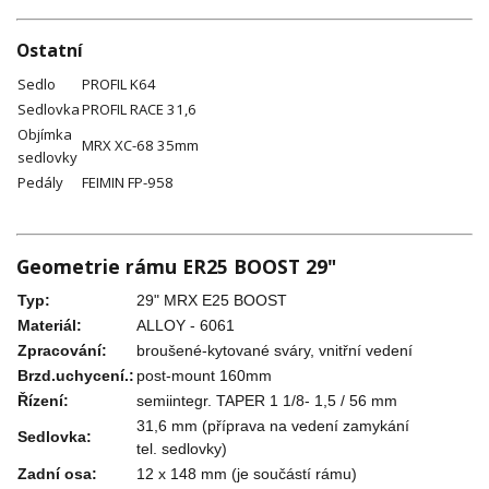
Ostatní
Sedlo
PROFIL K64
Sedlovka
PROFIL RACE 31,6
Objímka
MRX XC-68 35mm
sedlovky
Pedály
FEIMIN FP-958
Geometrie rámu ER25 BOOST 29"
Typ:
29" MRX E25 BOOST
Materiál:
ALLOY - 6061
Zpracování:
broušené-kytované sváry, vnitřní vedení
Brzd.uchycení.:
post-mount 160mm
Řízení:
semiintegr. TAPER 1 1/8- 1,5 / 56 mm
31,6 mm (příprava na vedení zamykání
Sedlovka:
tel. sedlovky)
Zadní osa:
12 x 148 mm (je součástí rámu)