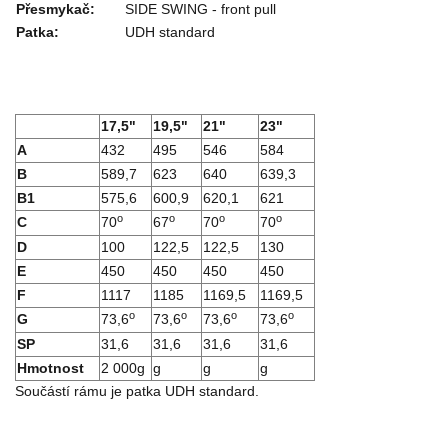
Přesmykač:
SIDE SWING - front pull
Patka:
UDH standard
17,5"
19,5"
21"
23"
A
432
495
546
584
B
589,7
623
640
639,3
B1
575,6
600,9
620,1
621
o
o
o
o
C
70
67
70
70
D
100
122,5
122,5
130
E
450
450
450
450
F
1117
1185
1169,5
1169,5
o
o
o
o
G
73,6
73,6
73,6
73,6
SP
31,6
31,6
31,6
31,6
Hmotnost
2 000g
g
g
g
Součástí rámu je patka UDH standard.