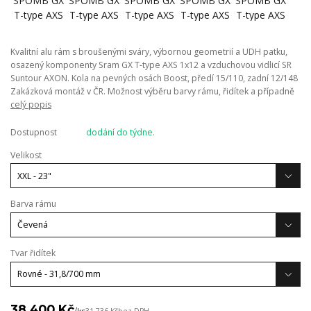
Kvalitní alu rám s broušenými sváry, výbornou geometrií a UDH patku,
osazený komponenty Sram GX T-type AXS 1x12 a vzduchovou vidlicí SR
Suntour AXON. Kola na pevných osách Boost, předí 15/110, zadní 12/148
Zakázková montáž v ČR. Možnost výběru barvy rámu, řidítek a případně
celý popis
Dostupnost
dodání do týdne.
Velikost
Barva rámu
Tvar řidítek
38 400 Kč
/
ks
31 736 Kč
bez DPH