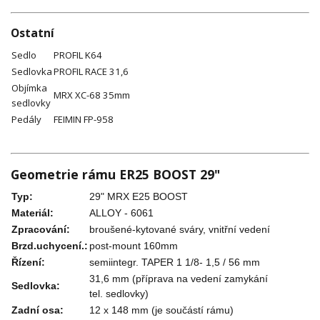
Ostatní
Sedlo
PROFIL K64
Sedlovka
PROFIL RACE 31,6
Objímka
MRX XC-68 35mm
sedlovky
Pedály
FEIMIN FP-958
Geometrie rámu ER25 BOOST 29"
Typ:
29" MRX E25 BOOST
Materiál:
ALLOY - 6061
Zpracování:
broušené-kytované sváry, vnitřní vedení
Brzd.uchycení.:
post-mount 160mm
Řízení:
semiintegr. TAPER 1 1/8- 1,5 / 56 mm
31,6 mm (příprava na vedení zamykání
Sedlovka:
tel. sedlovky)
Zadní osa:
12 x 148 mm (je součástí rámu)