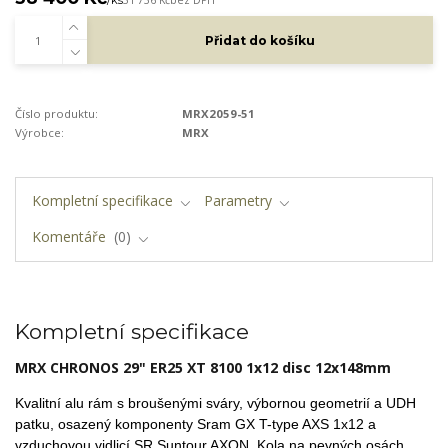
Přidat do košíku
Číslo produktu:
MRX2059-51
Výrobce:
MRX
Kompletní specifikace
Parametry
Komentáře
0
Kompletní specifikace
MRX CHRONOS 29" ER25
XT 8100
1x12 disc 12x148mm
Kvalitní alu rám s broušenými sváry, výbornou geometrií a UDH
patku,
osazený komponenty Sram GX T-type AXS 1x12 a
vzduchovou vidlicí SR Suntour AXON. Kola na pevných osách