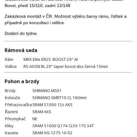
Boost, předí 15/110, zadní 12/148
Zakázková montáž v ČR. Možnost výběru barvy rámu, řidítek a
případně po konzultaci i vidlice.
Dodání do týdne.
Rámová sada
Rám
MRX Elite ER25 BOOST 29" Al
Vidlice
RS AXON RL 29" taper boost disc černá 15mm
Pohon a brzdy
Brzdy
SHIMANO M501
Kotouče
SHIMANO SMRT10 CL 160mm
Přehazovačka
SRAM S1000 12s AXS
Řazení
SRAM AXS
Přesmykač
NE
Kliky
SRAM S1000 Q174 CL55 175 34T
Kazeta
SRAM XG-1275 10-52