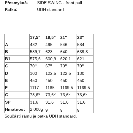
Přesmykač:
SIDE SWING - front pull
Patka:
UDH standard
17,5"
19,5"
21"
23"
A
432
495
546
584
B
589,7
623
640
639,3
B1
575,6
600,9
620,1
621
o
o
o
o
C
70
67
70
70
D
100
122,5
122,5
130
E
450
450
450
450
F
1117
1185
1169,5
1169,5
o
o
o
o
G
73,6
73,6
73,6
73,6
SP
31,6
31,6
31,6
31,6
Hmotnost
2 000g
g
g
g
Součástí rámu je patka UDH standard.