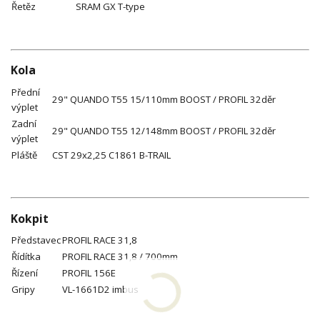
Řetěz
SRAM GX T-type
Kola
Přední
29" QUANDO T55 15/110mm BOOST / PROFIL 32děr
výplet
Zadní
29" QUANDO T55 12/148mm BOOST / PROFIL 32děr
výplet
Pláště
CST 29x2,25 C1861 B-TRAIL
Kokpit
Představec
PROFIL RACE 31,8
Řídítka
PROFIL RACE 31,8 / 700mm
Řízení
PROFIL 156E
Gripy
VL-1661D2 imbus