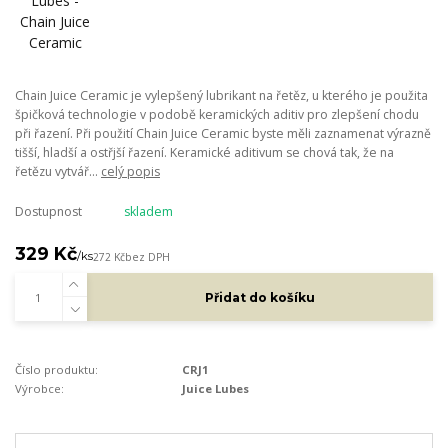
Chain Juice Ceramic je vylepšený lubrikant na řetěz, u kterého je použita
špičková technologie v podobě keramických aditiv pro zlepšení chodu
při řazení. Při použití Chain Juice Ceramic byste měli zaznamenat výrazně
tišší, hladší a ostřjší řazení. Keramické aditivum se chová tak, že na
řetězu vytvář...
celý popis
Dostupnost
skladem
329 Kč
/
ks
272 Kč
bez DPH
Přidat do košíku
Číslo produktu:
CRJ1
Výrobce:
Juice Lubes