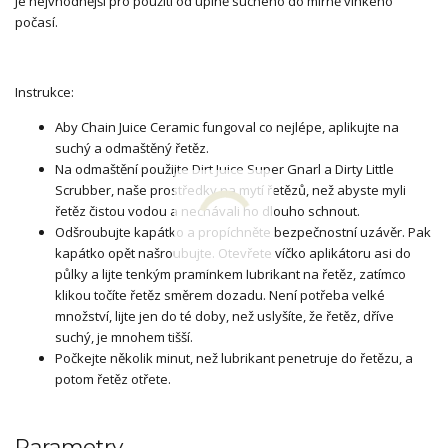
Je nejvhodnější pro použití od úplně suchého do mírně vlhkého
počasí.
Instrukce:
Aby Chain Juice Ceramic fungoval co nejlépe, aplikujte na
suchý a odmaštěný řetěz.
Na odmaštění použijte Dirt Juice Super Gnarl a Dirty Little
Scrubber, naše prostředky na mytí řetězů, než abyste myli
řetěz čistou vodou a nechávali ho dlouho schnout.
Odšroubujte kapátko a propíchněte bezpečnostní uzávěr. Pak
kapátko opět našroubujte. Otevřete víčko aplikátoru asi do
půlky a lijte tenkým pramínkem lubrikant na řetěz, zatímco
klikou točíte řetěz směrem dozadu. Není potřeba velké
množství, lijte jen do té doby, než uslyšíte, že řetěz, dříve
suchý, je mnohem tišší.
Počkejte několik minut, než lubrikant penetruje do řetězu, a
potom řetěz otřete.
Parametry