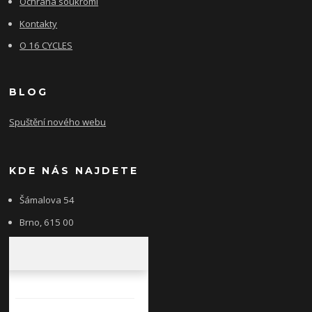
Ochrana soukromí
Kontakty
O 16 CYCLES
BLOG
Spuštění nového webu
KDE NÁS NAJDETE
Šámalova 54
Brno, 615 00