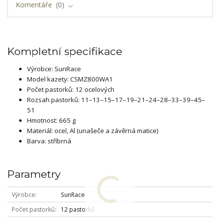
Komentáře
0
Kompletní specifikace
Výrobce: SunRace
Model kazety: CSMZ800WA1
Počet pastorků: 12 ocelových
Rozsah pastorků: 11–13–15–17–19–21–24–28–33–39–45–
51
Hmotnost: 665 g
Materiál: ocel, Al (unašeče a závěrná matice)
Barva: stříbrná
Parametry
Výrobce
SunRace
Počet pastorků
12 pastorků