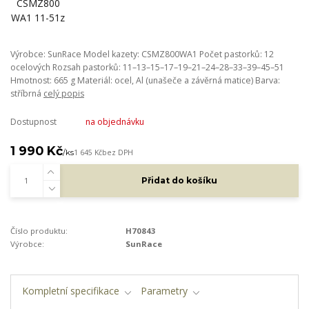
Výrobce: SunRace Model kazety: CSMZ800WA1 Počet pastorků: 12
ocelových Rozsah pastorků: 11–13–15–17–19–21–24–28–33–39–45–51
Hmotnost: 665 g Materiál: ocel, Al (unašeče a závěrná matice) Barva:
stříbrná
celý popis
Dostupnost
na objednávku
1 990 Kč
/
ks
1 645 Kč
bez DPH
Přidat do košíku
Číslo produktu:
H70843
Výrobce:
SunRace
Kompletní specifikace
Parametry