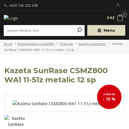
+420 736 222 338
0
0 Kč
Menu
Úvod
Komponenty a doplňky
Převody
Kazety a pastorky
Kazeta
SunRase CSMZ800 WA1 11-51z metalic 12 sp
Kazeta SunRase CSMZ800
WA1 11-51z metalic 12 sp
2 355 Kč
- 15 %