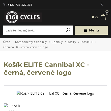
+420 736 222 338
0
0 Kč
Menu
Úvod
Komponenty a doplňky
Doplňky
Košíky
Košík ELITE
Cannibal XC - černá, červené logo
Košík ELITE Cannibal XC -
černá, červené logo