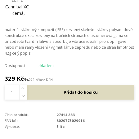
materiál: vláknový kompozit ( FRP) zesílený skelnými vlákny polyamidové
konstrukce extra zesílený na bočních stranách elastomerová guma se
přizpůsobí tvarům láhve a absorbuje vibrace ideální pro slopingové
nebo malé rámy vložení / vyjmutí láhve zepředu nebo ze stran hmotnost
42g
celý popis
Dostupnost
skladem
329 Kč
/
ks
272 Kč
bez DPH
Přidat do košíku
Číslo produktu:
27414-333
EAN kód:
8020775029916
Výrobce:
Elite