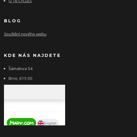
O 16 CYCLES
BLOG
Spuštění nového webu
KDE NÁS NAJDETE
Šámalova 54
Brno, 615 00