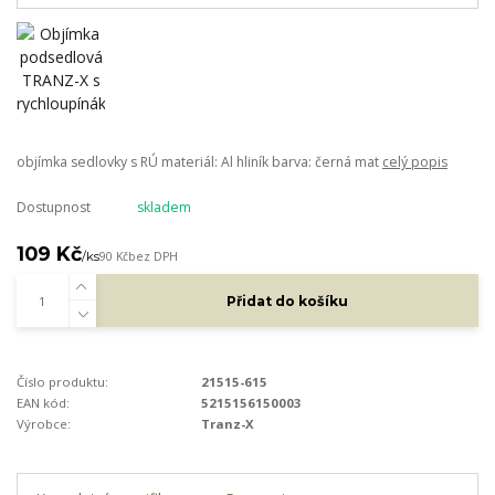
objímka sedlovky s RÚ materiál: Al hliník barva: černá mat
celý popis
Dostupnost
skladem
109 Kč
/
ks
90 Kč
bez DPH
Přidat do košíku
Číslo produktu:
21515-615
EAN kód:
5215156150003
Výrobce:
Tranz-X