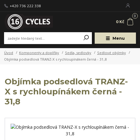
+420 736 222 338
0
0 Kč
Menu
Úvod
Komponenty a doplňky
Sedla, sedlovky
Sedlové objímky
Objímka podsedlová TRANZ-X s rychloupínákem černá - 31,8
Objímka podsedlová TRANZ-
X s rychloupínákem černá -
31,8