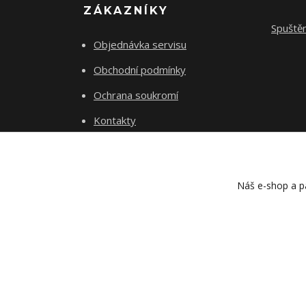
ZÁKAZNÍKY
Spuště
Objednávka servisu
Obchodní podmínky
Ochrana soukromí
Kontakty
O 16 CYCLES
Náš e-shop a pa