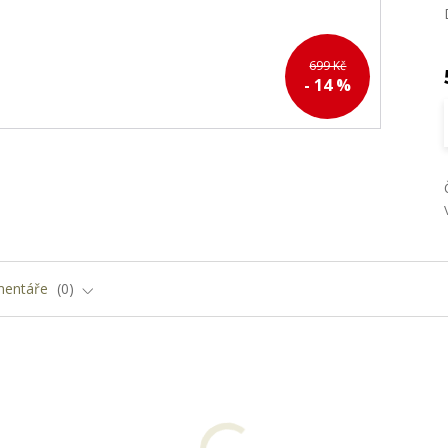
699 Kč
- 14 %
entáře
0