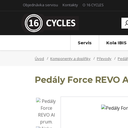
Objednávka servisu
Kontakty
O 16 CYCLES
Servis
Kola IBIS
Úvod
Komponenty a doplňky
Převody
Pedál
Pedály Force REVO Al