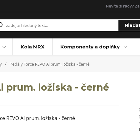
Nevíte si rady? Za
Hleda
Kola MRX
Komponenty a doplňky
y
Pedály Force REVO Al prum. ložiska - černé
 prum. ložiska - černé