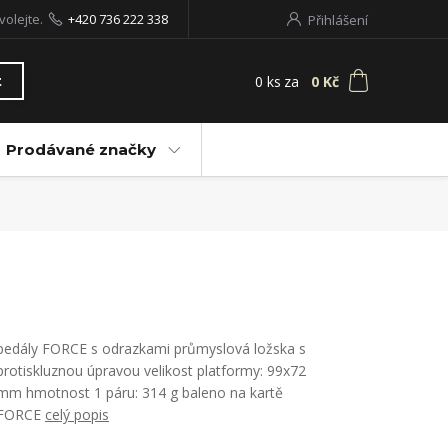
volejte.
+420 736 222 338
Přihlášení
0
ks
za
0 Kč
t
Prodávané značky
pedály FORCE s odrazkami průmyslová ložska s
protiskluznou úpravou velikost platformy: 99x72
mm hmotnost 1 páru: 314 g baleno na kartě
FORCE
celý popis