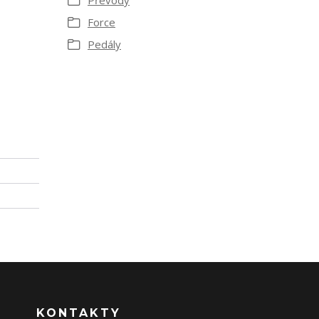
Převody
Force
Pedály
KONTAKTY