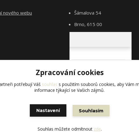
ní nového webu
Šámalova 54
Brno, 615 00
Zpracování cookies
rtneři potřebují Váš
souhlas
s použitím souborů cookies, aby Vám m
informace týkající se Vašich zájmů.
Nastavení
Souhlasím
Vytvořeno na
Eshop-rychle.cz
Souhlas můžete odmítnout
zde
.