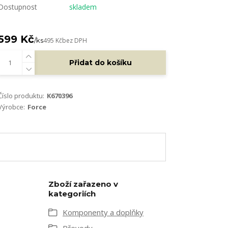
Dostupnost
skladem
599 Kč
/
ks
495 Kč
bez DPH
Přidat do košíku
Číslo produktu:
K670396
Výrobce:
Force
Zboží zařazeno v
kategoriích
Komponenty a doplňky