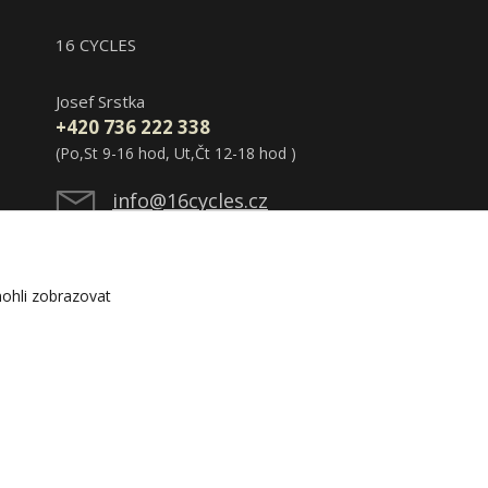
16 CYCLES
Josef Srstka
+420 736 222 338
(Po,St 9-16 hod, Ut,Čt 12-18 hod )
info@16cycles.cz
ohli zobrazovat