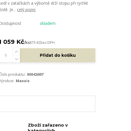
sedí v zatáčkách a výborně drží stopu při rychlé
jízdě. Je...
celý popis
Dostupnost
skladem
1 059 Kč
/
ks
875 Kč
bez DPH
Přidat do košíku
Číslo produktu:
00042697
Výrobce:
Maxxis
Zboží zařazeno v
kategoriích