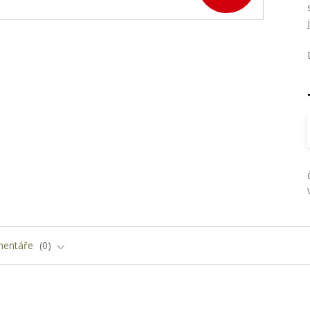
entáře
0