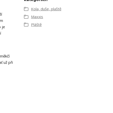
Kola, duše, plaště
ží
Maxxis
ím
Pláště
 je
í
 měkčí
ť už při