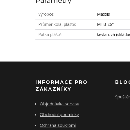
Parametry
Výrobce
Maxxis
Průměr kola, pláště
MTB 26"
Patka pláště
kevlarová (skládac
INFORMACE PRO
BLO
ZÁKAZNÍKY
Spuště
Objednávka servisu
Obchodní podmínky
Ochrana soukromí