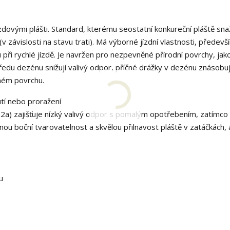
zdovými plášti.
Standard, kterému seostatní konkureční pláště sna
 závislosti na stavu trati).
Má výborné jízdní vlastnosti, předevš
při rychlé jízdě.
Je navržen pro nezpevněné přírodní povrchy, jako
edu dezénu snižují valivý odpor, příčné drážky v dezénu znásobuj
ném povrchu.
utí nebo proražení
a) zajišťuje nízký valivý odpor s pomalým opotřebením, zatímco
ou boční tvarovatelnost a skvělou přilnavost pláště v zatáčkách, a
u