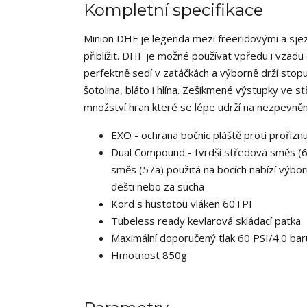
Kompletní specifikace
Minion DHF je legenda mezi freeridovými a sje
přiblížit.
DHF je možné používat vpředu i vzadu (v
perfektně sedí v zatáčkách a výborně drží stopu 
šotolina, bláto i hlína.
Zešikmené výstupky ve stř
množství hran které se lépe udrží na nezpevně
EXO - ochrana bočnic pláště proti prořízn
Dual Compound - tvrdší středová směs (62
směs (57a) použitá na bocích nabízí výborn
dešti nebo za sucha
Kord s hustotou vláken 60TPI
Tubeless ready kevlarová skládací patka
Maximální doporučený tlak 60 PSI/4.0 bar
Hmotnost 850g