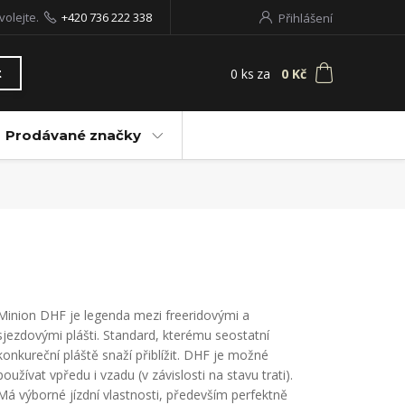
volejte.
+420 736 222 338
Přihlášení
0
ks
za
0 Kč
t
Prodávané značky
Minion DHF je legenda mezi freeridovými a
sjezdovými plášti. Standard, kterému seostatní
konkureční pláště snaží přiblížit. DHF je možné
používat vpředu i vzadu (v závislosti na stavu trati).
Má výborné jízdní vlastnosti, především perfektně