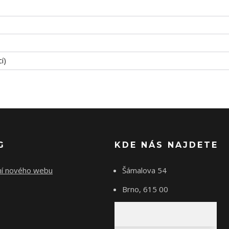
í)
G
KDE NÁS NAJDETE
ní nového webu
Šámalova 54
Brno, 615 00