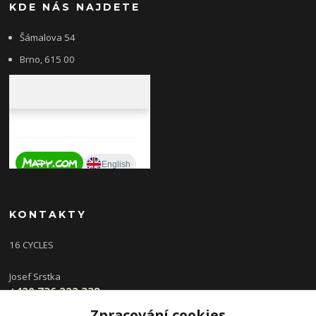
KDE NÁS NAJDETE
Šámalova 54
Brno, 615 00
KONTAKTY
16 CYCLES
Josef Srstka
+420 736 222 338
(Po,St 9-16 hod, Ut,Čt 12-18 hod )
Zpracování cookies