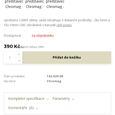
vyrobeno z 6061 slitiny. sada obsahuje 3 distanční podložky - 2ks 5mm a
1ks 10mm CNC obráběné v Kanadě
celý popis
Dostupnost
na objednávku
390 Kč
/
ks
322 Kč
bez DPH
Přidat do košíku
Číslo produktu:
142-020-08
Výrobce:
Chromag
Kompletní specifikace
Parametry
Komentáře
0