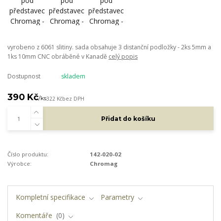
vyrobeno z 6061 slitiny. sada obsahuje 3 distanční podložky - 2ks 5mm a
1ks 10mm CNC obráběné v Kanadě
celý popis
Dostupnost
skladem
390 Kč
/
ks
322 Kč
bez DPH
Přidat do košíku
Číslo produktu:
142-020-02
Výrobce:
Chromag
Kompletní specifikace
Parametry
Komentáře
0