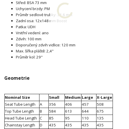
Střed: BSA 73 mm
Uchycení brzdy: PM
Průměr sedlové trubky: 31,6 mm
Zadní osa: 12x148 mm Boost
Patka: UDH
Vnitřní vedení: ano
Zdvih: 100 mm
Doporučený zdvih vidlice: 120 mm
Max. šířka pláště: 2,4"
Průměr kol: 29"
Geometrie
Nominal Size
Small
Medium
Large
X-Large
Seat Tube Length
A
356
406
457
508
Top Tube Length
B
584
613
644
675
Head Tube Length
C
85
95
110
135
Chainstay Length
D
435
435
435
435