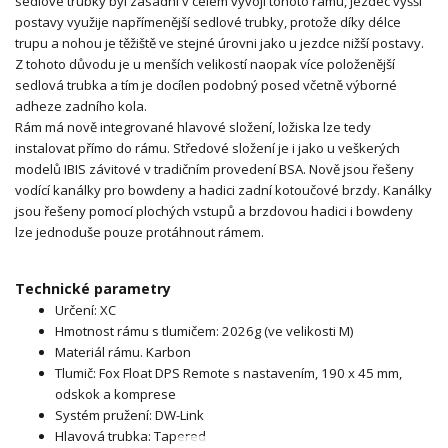
sedlové trubky byl zásadní v celém vývoji tohoto rámu, jezdec vyšší
postavy využije napřímenější sedlové trubky, protože díky délce
trupu a nohou je těžiště ve stejné úrovni jako u jezdce nižší postavy.
Z tohoto důvodu je u menších velikostí naopak více položenější
sedlová trubka a tím je docílen podobný posed včetně výborné
adheze zadního kola.
Rám má nově integrované hlavové složení, ložiska lze tedy
instalovat přímo do rámu. Středové složení je i jako u veškerých
modelů IBIS závitové v tradičním provedení BSA. Nově jsou řešeny
vodící kanálky pro bowdeny a hadici zadní kotoučové brzdy. Kanálky
jsou řešeny pomocí plochých vstupů a brzdovou hadici i bowdeny
lze jednoduše pouze protáhnout rámem.
Technické parametry
Určení: XC
Hmotnost rámu s tlumičem: 2026g (ve velikosti M)
Materiál rámu. Karbon
Tlumič: Fox Float DPS Remote s nastavením, 190 x 45 mm,
odskok a komprese
Systém pružení: DW-Link
Hlavová trubka: Tapered