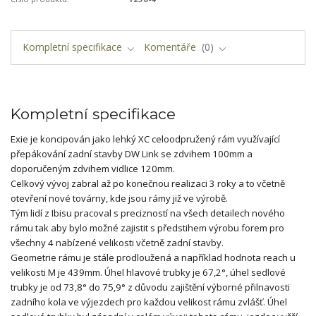
Kompletní specifikace
Komentáře
0
Kompletní specifikace
Exie je koncipován jako lehký XC celoodpružený rám využívající
přepákování zadní stavby DW Link se zdvihem 100mm a
doporučeným zdvihem vidlice 120mm.
Celkový vývoj zabral až po konečnou realizaci 3 roky a to včetně
otevření nové továrny, kde jsou rámy již ve výrobě.
Tým lidí z Ibisu pracoval s precizností na všech detailech nového
rámu tak aby bylo možné zajistit s předstihem výrobu forem pro
všechny 4 nabízené velikosti včetně zadní stavby.
Geometrie rámu je stále prodloužená a například hodnota reach u
velikosti M je 439mm. Úhel hlavové trubky je 67,2°, úhel sedlové
trubky je od 73,8° do 75,9° z důvodu zajištění výborné přilnavosti
zadního kola ve výjezdech pro každou velikost rámu zvlášť. Úhel