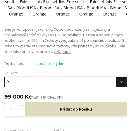
Exie je koncipován jako lehký XC celoodpružený rám využívající
přepákování zadní stavby DW Link se zdvihem 100mm a doporučeným
zdvihem vidlice 120mm.Celkový vývoj zabral až po konečnou realizaci 3
roky a to včetně otevření nové továrny, kde jsou rámy již ve výrobě. Tým
lidí z Ibisu pracoval s preciz...
celý popis
Dostupnost
dodání do týdne.
Velikost
99 000 Kč
/
ks
81 818 Kč
bez DPH
Přidat do košíku
Číslo produktu:
1250-4