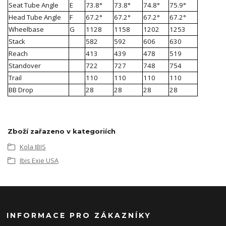
Seat Tube Angle
E
73.8°
73.8°
74.8°
75.9°
Head Tube Angle
F
67.2°
67.2°
67.2°
67.2°
Wheelbase
G
1128
1158
1202
1253
Stack
582
592
606
630
Reach
413
439
478
519
Standover
722
727
748
754
Trail
110
110
110
110
BB Drop
28
28
28
28
Zboží zařazeno v kategoriích
Kola IBIS
Ibis Exie USA
INFORMACE PRO ZÁKAZNÍKY