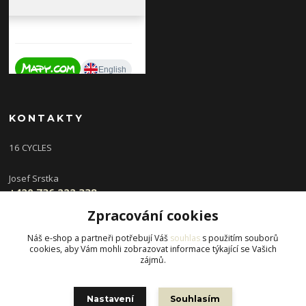
KONTAKTY
16 CYCLES
Josef Srstka
+420 736 222 338
(Po,St 9-16 hod, Ut,Čt 12-18 hod )
Zpracování cookies
info@16cycles.cz
Náš e-shop a partneři potřebují Váš
souhlas
s použitím souborů
cookies, aby Vám mohli zobrazovat informace týkající se Vašich
zájmů.
Nastavení
Souhlasím