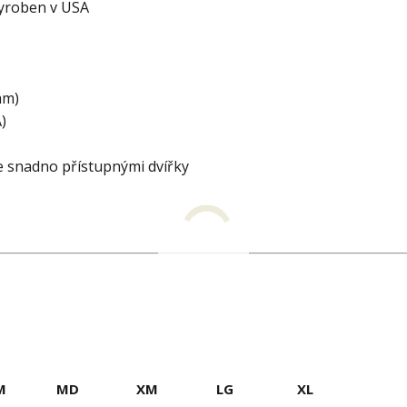
vyroben v USA
mm)
)
e snadno přístupnými dvířky
M
MD
XM
LG
XL