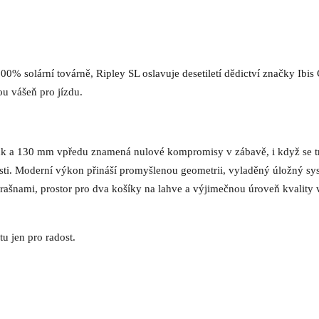
100% solární továrně, Ripley SL oslavuje desetiletí
dědictví značky
Ibis
ou vášeň pro jízdu.
nk a 130 mm vpředu znamená nulové kompromisy v zábavě,
i když se t
losti. Moderní výkon přináší promyšlenou geometrii,
vyladěný úložný sys
ašnami, prostor pro dva košíky
na lahve a
výjimečnou úroveň kvality 
stu jen pro radost.