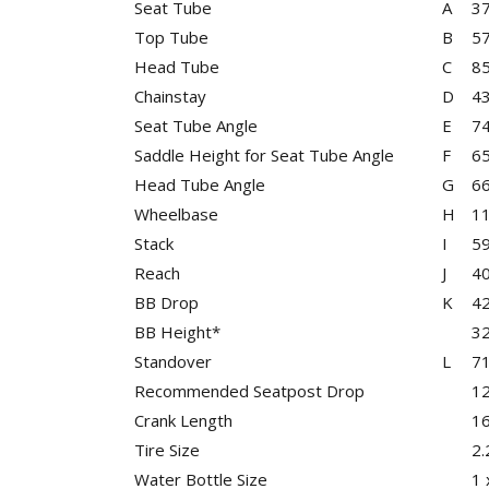
Seat Tube
A
3
Top Tube
B
5
Head Tube
C
8
Chainstay
D
4
Seat Tube Angle
E
74
Saddle Height for Seat Tube Angle
F
6
Head Tube Angle
G
6
Wheelbase
H
1
Stack
I
5
Reach
J
4
BB Drop
K
4
BB Height*
3
Standover
L
7
Recommended Seatpost Drop
1
Crank Length
1
Tire Size
2.
Water Bottle Size
1 