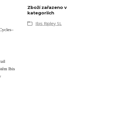
Zboží zařazeno v
kategoriích
Ibis Ripley SL
 Cycles
–
rail
tém Ibis
v