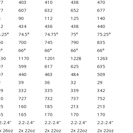
77
403
410
438
470
77
607
632
652
677
5
90
112
125
140
32
434
436
438
440
.25°
74.5°
74.75°
75°
75.25°
50
700
745
790
835
6°
66°
66°
66°
66°
130
1170
1201
1228
1263
97
599
617
625
635
07
440
463
484
509
2
39
36
32
29
29
332
335
339
342
10
727
732
737
752
25
160
185
213
213
65
165
170
170
170
2-2.4"
2.2-2.4"
2.2-2.4"
2.2-2.4"
2.2-2.4"
x 26oz
2x 22oz
2x 22oz
2x 22oz
2x 22oz