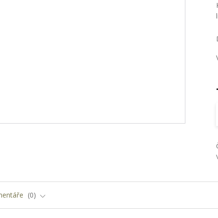
entáře
0