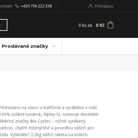
volejte.
+420 736 222 338
Přihlášení
0
ks
za
0 Kč
t
Prodávané značky
Pěstováno na slunci v Kalifornii a vyráběno v naší
100% solární továrně, Ripley SL oslavuje desetiletí
dědictví značky Ibis Cycles – ručně vyráběný
karbon, chytré inženýrství a posedlou vášeň pro
jízdu. Výsledek? 2,2kg vážící raketa na kolech.