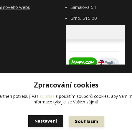
ní nového webu
Šámalova 54
Brno, 615 00
Zpracování cookies
rtneři potřebují Váš
souhlas
s použitím souborů cookies, aby Vám m
informace týkající se Vašich zájmů.
Vytvořeno na
Eshop-rychle.cz
Nastavení
Souhlasím