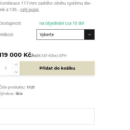
Kombinace 117 mm zadního zdvihu systému dw-
link a 130...
celý popis
Dostupnost
na objednání cca 10 dní
Velikost
119 000 Kč
/
ks
98 347 Kč
bez DPH
Přidat do košíku
Číslo produktu:
1121
Výrobce:
Ibis