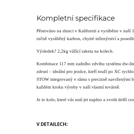
Kompletní specifikace
Pěstováno na slunci v Kalifornii a vyráběno v naší 
ručně vyráběný karbon, chytré inženýrství a posedl
Výsledek? 2,2kg vážící raketa na kolech.
Kombinace 117 mm zadního zdvihu systému dw-li
zdrsní – ideální pro jezdce, kteří touží po XC rych
STOW integrovaný v rámu s precizně navrženými br
každém kroku výroby v naší vlastní továrně.
Je to kolo, které vás nutí jet naplno a zvolit delší ce
V DETAILECH: