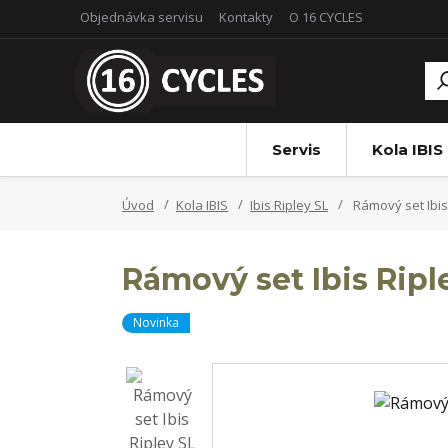
Objednávka servisu
Kontakty
O 16 CYCLES
Servis
Kola IBIS
Úvod
Kola IBIS
Ibis Ripley SL
Rámový set Ibis
Rámový set Ibis Ripl
Novinka