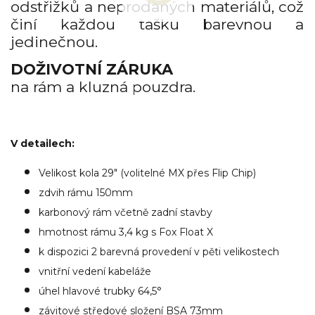
odstřižků a neprodaných materiálů, což
činí každou tašku barevnou a
jedinečnou.
DOŽIVOTNÍ ZÁRUKA
na rám a kluzná pouzdra.
V detailech:
Velikost kola 29" (volitelné MX přes Flip Chip)
zdvih rámu 150mm
karbonový rám včetně zadní stavby
hmotnost rámu 3,4 kg s Fox Float X
k dispozici 2 barevná provedení v pěti velikostech
vnitřní vedení kabeláže
úhel hlavové trubky 64,5°
závitové středové složení BSA 73mm