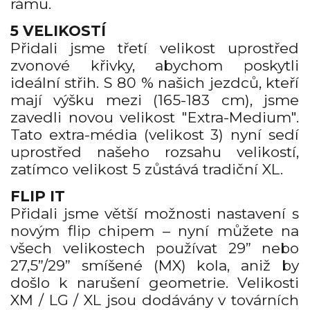
rámu.
5 VELIKOSTÍ
Přidali jsme třetí velikost uprostřed
zvonové křivky, abychom poskytli
ideální střih. S 80 % našich jezdců, kteří
mají výšku mezi (165-183 cm), jsme
zavedli novou velikost "Extra-Medium".
Tato extra-média (velikost 3) nyní sedí
uprostřed našeho rozsahu velikostí,
zatímco velikost 5 zůstává tradiční XL.
FLIP IT
Přidali jsme větší možnosti nastavení s
novým flip chipem – nyní můžete na
všech velikostech používat 29” nebo
27,5”/29” smíšené (MX) kola, aniž by
došlo k narušení geometrie. Velikosti
XM / LG / XL jsou dodávány v továrních