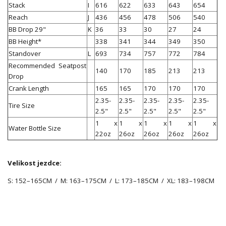
Stack
I
616
622
633
643
654
Reach
J
436
456
478
506
540
BB Drop 29"
K
36
33
30
27
24
BB Height*
338
341
344
349
350
Standover
L
693
734
757
772
784
Recommended Seatpost
140
170
185
213
213
Drop
Crank Length
165
165
170
170
170
2.35-
2.35-
2.35-
2.35-
2.35-
Tire Size
2.5"
2.5"
2.5"
2.5"
2.5"
1 x
1 x
1 x
1 x
1 x
Water Bottle Size
22oz
26oz
26oz
26oz
26oz
Velikost jezdce:
S: 152–165CM / M: 163–175CM / L: 173–185CM / XL: 183–198CM