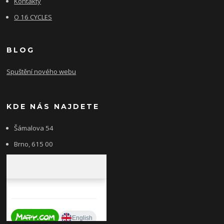
Kontakty
O 16 CYCLES
BLOG
Spuštění nového webu
KDE NÁS NAJDETE
Šámalova 54
Brno, 615 00