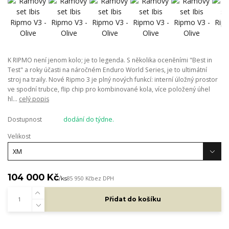
K RIPMO není jenom kolo; je to legenda. S několika oceněními "Best in
Test" a roky účasti na náročném Enduro World Series, je to ultimátní
stroj na traily. Nové Ripmo 3 je plný nových funkcí: interní úložný prostor
ve spodní trubce, flip chip pro kombinované kola, více položený úhel
hl...
celý popis
Dostupnost
dodání do týdne.
Velikost
104 000 Kč
/
ks
85 950 Kč
bez DPH
Přidat do košíku