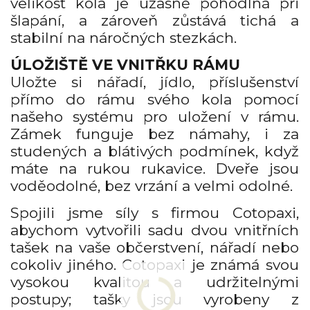
velikost kola je úžasně pohodlná při
šlapání, a zároveň zůstává tichá a
stabilní na náročných stezkách.
ÚLOŽIŠTĚ VE VNITŘKU RÁMU
Uložte si nářadí, jídlo, příslušenství
přímo do rámu svého kola pomocí
našeho systému pro uložení v rámu.
Zámek funguje bez námahy, i za
studených a blátivých podmínek, když
máte na rukou rukavice. Dveře jsou
voděodolné, bez vrzání a velmi odolné.
Spojili jsme síly s firmou Cotopaxi,
abychom vytvořili sadu dvou vnitřních
tašek na vaše občerstvení, nářadí nebo
cokoliv jiného. Cotopaxi je známá svou
vysokou kvalitou a udržitelnými
postupy; tašky jsou vyrobeny z