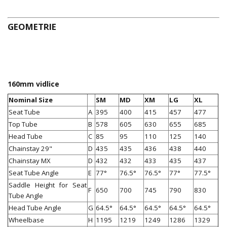
GEOMETRIE
160mm vidlice
Nominal Size
SM
MD
XM
LG
XL
Seat Tube
A
395
400
415
457
477
Top Tube
B
578
605
630
655
685
Head Tube
C
85
95
110
125
140
Chainstay 29"
D
435
435
436
438
440
Chainstay MX
D
432
432
433
435
437
Seat Tube Angle
E
77°
76.5°
76.5°
77°
77.5°
Saddle Height for Seat
F
650
700
745
790
830
Tube Angle
Head Tube Angle
G
64.5°
64.5°
64.5°
64.5°
64.5°
Wheelbase
H
1195
1219
1249
1286
1329