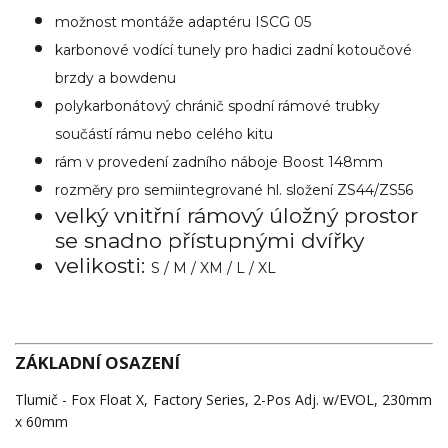
možnost montáže adaptéru ISCG 05
karbonové vodící tunely pro hadici zadní kotoučové
brzdy a bowdenu
polykarbonátový chránič spodní rámové trubky
součástí rámu nebo celého kitu
rám v provedení zadního náboje Boost 148mm
rozměry pro semiintegrované hl. složení ZS44/ZS56
velký vnitřní rámový úložný prostor
se snadno přístupnými dvířky
velikosti:
S / M / XM / L / XL
ZÁKLADNÍ OSAZENÍ
Tlumič - Fox Float X, Factory Series, 2-Pos Adj. w/EVOL, 230mm
x 60mm