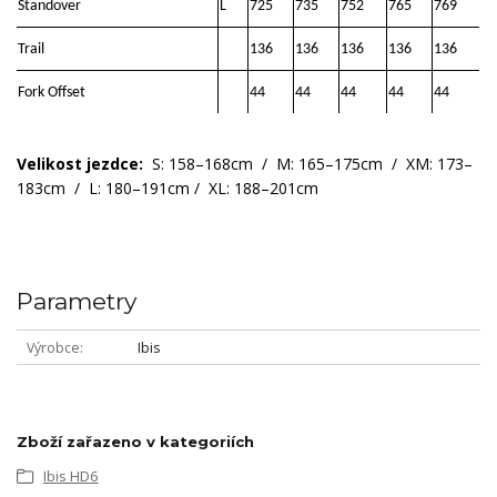
Standover
L
725
735
752
765
769
Trail
136
136
136
136
136
Fork Offset
44
44
44
44
44
Velikost jezdce:
S: 158–168cm / M: 165–175cm / XM: 173–
183cm / L: 180–191cm / XL: 188–201cm
Parametry
Výrobce
Ibis
Zboží zařazeno v kategoriích
Ibis HD6