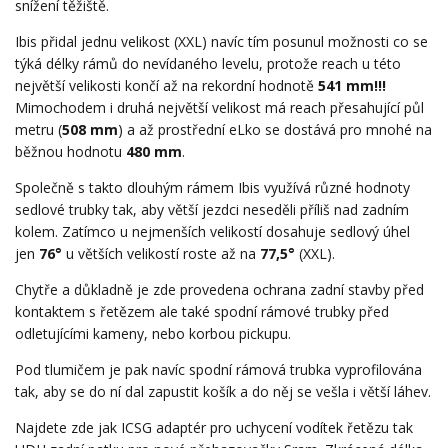
snížení těžiště.
Ibis přidal jednu velikost (XXL) navíc tím posunul možnosti co se
týká délky rámů do nevídaného levelu, protože reach u této
největší velikosti končí až na rekordní hodnotě
541 mm!!!
Mimochodem i druhá největší velikost má reach přesahující půl
metru (
508 mm
) a až prostřední eLko se dostává pro mnohé na
běžnou hodnotu
480 mm
.
Společně s takto dlouhým rámem Ibis využívá různé hodnoty
sedlové trubky tak, aby větší jezdci neseděli příliš nad zadním
kolem. Zatímco u nejmenších velikostí dosahuje sedlový úhel
jen
76°
u větších velikostí roste až na
77,5°
(XXL).
Chytře a důkladně je zde provedena ochrana zadní stavby před
kontaktem s řetězem ale také spodní rámové trubky před
odletujícími kameny, nebo korbou pickupu.
Pod tlumičem je pak navíc spodní rámová trubka vyprofilována
tak, aby se do ní dal zapustit košík a do něj se vešla i větší láhev.
Najdete zde jak ICSG adaptér pro uchycení vodítek řetězu tak