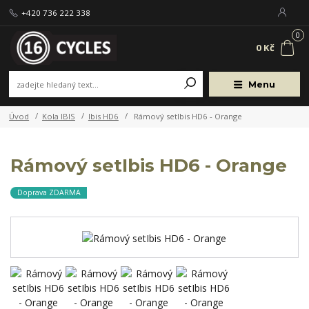
+420 736 222 338
0
0 Kč
Menu
Úvod
Kola IBIS
Ibis HD6
Rámový setIbis HD6 - Orange
Rámový setIbis HD6 - Orange
Doprava ZDARMA