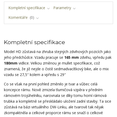
Kompletní specifikace
Parametry
Komentáře
0
Kompletní specifikace
Model HD zůstavá na zhruba stejných zdvihových pozicích jako
jeho předchůdce. Vzadu pracuje se
165 mm
zdvihu, vpředu pak
180mm
vidlice. Velkou změnou je mullet specifikace, což
znamená, že již nejde o čistě sedmadvacítkový bike, ale o mix
vzadu se 27,5" kolem a vpředu s 29"
Co se však na první pohled změnilo je tvar a vůbec celá
koncepce rámu. Nově zmizela tlumičová vzpěra v předním
rámovém trojúhelníku, narovnala se díky tomu horní rámová
trubka a kompletně se přeskládalo uložení zadní stavby. Ta sice
zůstává na bázi virtuálního DW-Linku, ale tvarově tak nějak
zkompaktněla a celkové proporce rámu se snaží o celkové