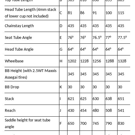
Top Tube Length
B
585
610
630
655
685
Head Tube Length (4mm stack
C
81
86
91
100
115
of lower cup not included)
Chainstay Length
D
435
435
435
435
435
Seat Tube Angle
E
76°
76°
76.5°
77°
77.5°
Head Tube Angle
G
64°
64°
64°
64°
64°
Wheelbase
H
1202
1228
1256
1288
1328
BB Height (with 2.5WT Maxxis
345
345
345
345
345
Assegai tires)
BB Drop
K
30
30
30
30
30
Stack
I
621
625
630
638
651
Reach
J
430
454
480
508
541
Saddle height for seat tube
F
650
700
745
790
830
angle