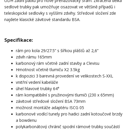
UDH zadní patku pro nové přehazovačky Sram. Zkrácená délka
sedlové trubky pak umožňuje osazovat ve většině případů i
teleskopické sedlovky s vyššími zdvihy. Středové složení zde
najdete klasické závitové standardu BSA.
Specifikace:
rám pro kola 29/27.5” s šířkou plášťů až 2,6”
zdvih rámu 165mm
karbonový rám včetně zadní stavby a Clevisu
Hmotnost včetně tlumiču X2 3.5kg
k dispozici 3 barevná provedení ve velikostech S-XXL
vnitřní vedení kabeláže
úhel hlavové trubky 64°
rám kompatibilní s pružinovými tlumiči (230 x 65mm)
závitové středové složení BSA 73mm
možnost montáže adaptéru ISCG 05
karbonové vodící tunely pro hadici zadní kotoučové brzdy
a bowdenu
polykarbonátový chránič spodní rámové trubky součástí