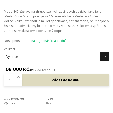
Model HD zůstavá na zhruba stejných zdvihových pozicích jako jeho
předchůdce. Vzadu pracuje se 165 mm zdvihu, vpředu pak 180mm
vidlice. Velkou změnou je mullet specifikace, což znamená, že již nejde o
čistě sedmadvacítkový bike, ale o mix vzadu se 27,5" kolem a vpředu s
29" Co se však na první pohl...
celý popis
Dostupnost
na objednání cca 10 dní
Velikost
108 000 Kč
/
ks
89 256 Kč
bez DPH
Přidat do košíku
Číslo produktu:
1216
Výrobce:
Ibis