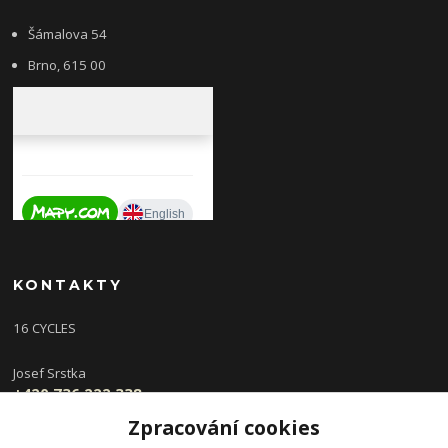
Šámalova 54
Brno, 615 00
KONTAKTY
16 CYCLES
Josef Srstka
+420 736 222 338
(Po,St 9-16 hod, Ut,Čt 12-18 hod )
Zpracování cookies