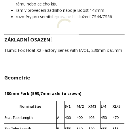
rámu nebo celého kitu
rám v provedení zadního náboje Boost 148mm
rozměry pro semiintegrované hl. složení ZS44/ZS56
ZÁKLADNÍ OSAZENÍ
Tlumič Fox Float X2 Factory Series with EVOL, 230mm x 65mm
Geometrie
180mm Fork (593,7mm axle to crown)
Nominal Size
S/1
M/2
XM3
L/4
XL/5
Seat Tube Length
A
400
400
406
450
470