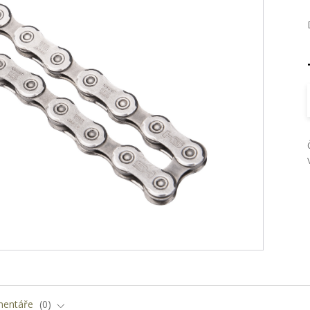
entáře
0