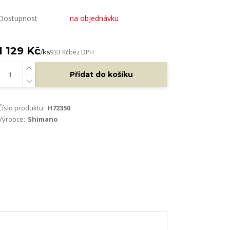
Dostupnost
na objednávku
1 129 Kč
/
ks
933 Kč
bez DPH
Přidat do košíku
Číslo produktu:
H72350
Výrobce:
Shimano