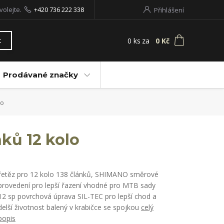
volejte.
+420 736 222 338
Přihlášení
0
ks
za
0 Kč
t
Prodávané značky
lo
ků 12 kolo
řetěz pro 12 kolo 138 článků, SHIMANO směrové
provedení pro lepší řazení vhodné pro MTB sady
12 sp povrchová úprava SIL-TEC pro lepší chod a
delší životnost balený v krabičce se spojkou
celý
popis