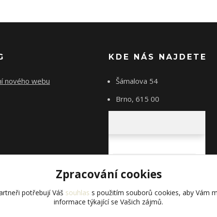
G
KDE NÁS NAJDETE
ní nového webu
Šámalova 54
Brno, 615 00
Zpracování cookies
rtneři potřebují Váš
souhlas
s použitím souborů cookies, aby Vám m
informace týkající se Vašich zájmů.