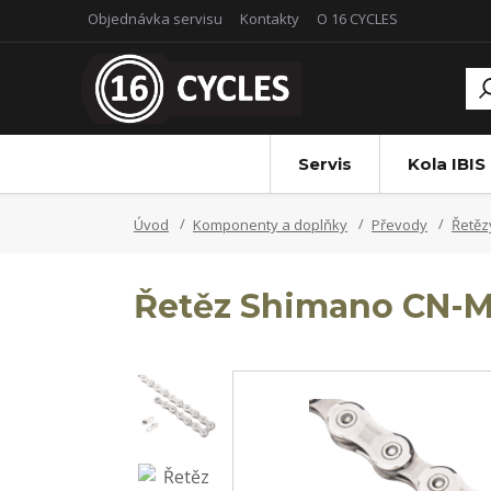
Objednávka servisu
Kontakty
O 16 CYCLES
Servis
Kola IBIS
Úvod
Komponenty a doplňky
Převody
Řetěz
Řetěz Shimano CN-M8