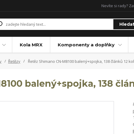
Nevíte si rady? Za
Hleda
Kola MRX
Komponenty a doplňky
y
Řetězy
Řetěz Shimano CN-M8100 balený+spojka, 138 článků 12 ko
100 balený+spojka, 138 člán