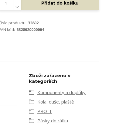
Přidat do košíku
Číslo produktu:
32802
EAN kód:
5328020000004
Zboží zařazeno v
kategoriích
Komponenty a doplňky
Kola, duše, plaště
PRO-T
Pásky do ráfku