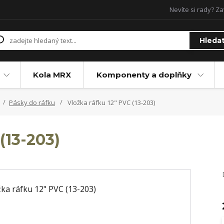
Nevíte si rady? Za
Hleda
Kola MRX
Komponenty a doplňky
Pásky do ráfku
Vložka ráfku 12" PVC (13-203)
(13-203)