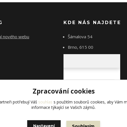
G
KDE NÁS NAJDETE
ní nového webu
Šámalova 54
Brno, 615 00
Zpracování cookies
rtneři potřebují Váš
souhlas
s použitím souborů cookies, aby Vám m
informace týkající se Vašich zájmů.
Nastavení
Souhlasím