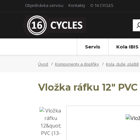
Objednávka servisu
Kontakty
O 16 CYCLES
Servis
Kola IBIS
Úvod
Komponenty a doplňky
Kola, duše, plaště
Vložka ráfku 12" PVC 