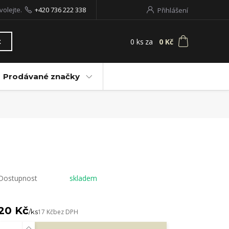
volejte.
+420 736 222 338
Přihlášení
0
ks
za
0 Kč
t
Prodávané značky
Dostupnost
skladem
20 Kč
/
ks
17 Kč
bez DPH