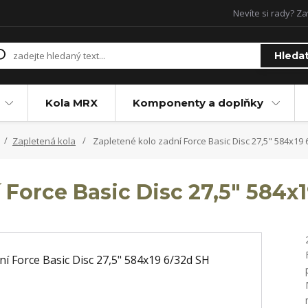
Nevíte si rady? Za
Hleda
Kola MRX
Komponenty a doplňky
Zapletená kola
Zapletené kolo zadní Force Basic Disc 27,5" 584x19
 Force Basic Disc 27,5" 584x