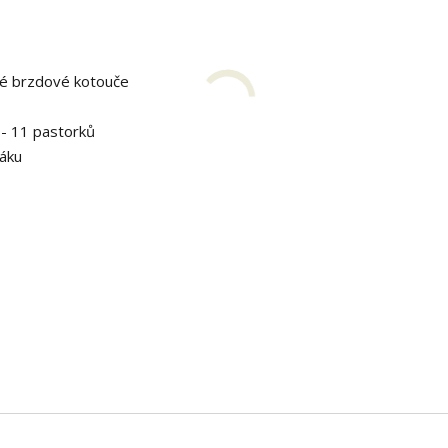
vé brzdové kotouče
- 11 pastorků
náku