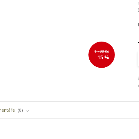
1 799 Kč
- 15 %
entáře
0