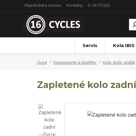
Objednávka servisu
Kontakty
O 16 CYCLES
Servis
Kola IBIS
Úvod
Komponenty a doplňky
Kola, duše, plaště
Zapletené kolo zadní