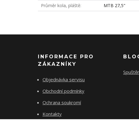
Průměr kola, pláště
MTB 27,5"
INFORMACE PRO
BLO
ZÁKAZNÍKY
Spuště
Objednávka servisu
Obchodní podmínky
Ochrana soukromí
Kontakty
O 16 CYCLES