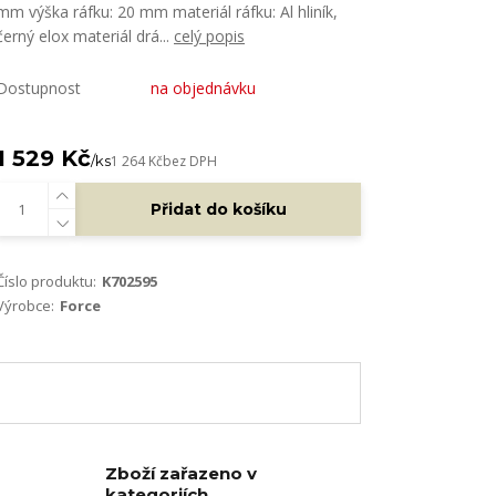
mm výška ráfku: 20 mm materiál ráfku: Al hliník,
černý elox materiál drá...
celý popis
Dostupnost
na objednávku
1 529 Kč
/
ks
1 264 Kč
bez DPH
Přidat do košíku
Číslo produktu:
K702595
Výrobce:
Force
Zboží zařazeno v
kategoriích