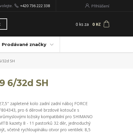
volejte.
+420 736 222 338
Přihlášení
0
ks
za
0 Kč
t
Prodávané značky
 6/32d SH
19 6/32d SH
27,5" zapletené kolo zadní zadní náboj FORCE
F804343, pro 6 děrové brzdové kotouče s
průmyslovými ložisky kompatibilní pro SHIMANO
MTB kazety 8 - 11 pastorků 32 děr, jednoduchý
nýt, včetně rychloupínáku otvor pro ventilek: 8,5